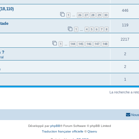
(18,110)
446
1
26
27
28
29
30
…
stade
119
1
4
5
6
7
8
…
2217
1
144
145
146
147
148
…
h ?
2
al
2
e
1
La recherche a ret
Nous
Développé par
phpBB
® Forum Software © phpBB Limited
Traduction française officielle
©
Qiaeru