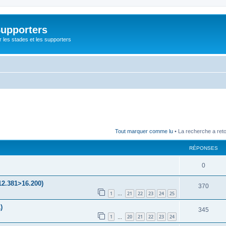
Supporters
r les stades et les supporters
Tout marquer comme lu
• La recherche a ret
RÉPONSES
0
12.381>16.200)
370
1
21
22
23
24
25
…
)
345
1
20
21
22
23
24
…