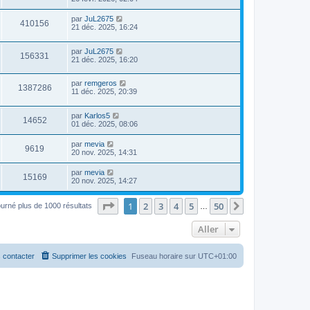
par
JuL2675
410156
21 déc. 2025, 16:24
par
JuL2675
156331
21 déc. 2025, 16:20
par
remgeros
1387286
11 déc. 2025, 20:39
par
Karlos5
14652
01 déc. 2025, 08:06
par
mevia
9619
20 nov. 2025, 14:31
par
mevia
15169
20 nov. 2025, 14:27
Page
1
sur
50
1
2
3
4
5
50
Suivant
ourné plus de 1000 résultats
…
Aller
 contacter
Supprimer les cookies
Fuseau horaire sur
UTC+01:00