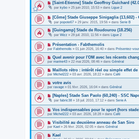
a
N
[Saint-Etienne] Stade Geoffroy Guichard (42.
e
e
g
o
a
s
par
kybo
»
25 juin 2010, 15:53
» dans
Ligue 2
e
u
u
s
v
m
a
N
[Côme] Stade Giuseppe Sinigaglia (13,602) -
e
e
g
o
a
s
e
par
popote67
»
29 janv. 2015, 19:56
» dans
Serie B
u
u
s
v
m
a
N
[Guingamp] Stade de Roudourou (18.256)
e
e
g
o
par
Wizz
»
28 juil. 2010, 11:56
» dans
Ligue 2
a
s
e
u
u
s
v
m
a
N
Présentation - Fabthemolis
e
e
g
o
a
par
Fabthemolis
»
01 juin 2026, 16:40
» dans
Présentez-vou
s
e
u
u
s
v
m
N
Quel avenir pour l'OM avec les récents chan
a
e
e
o
g
par
marine43
»
22 mai 2026, 08:46
» dans
Général
a
s
u
e
u
s
v
N
Maillots rétro : intérêt réel ou simple effet d
m
a
e
o
e
g
par
Michel222
»
03 avr. 2026, 18:22
» dans
Café
a
u
s
e
u
v
s
N
votre avis
m
e
a
o
e
par
ravage
»
01 févr. 2026, 16:04
» dans
Général
a
g
u
s
u
e
v
s
N
[Naples] Stade San Paolo (60,240) - SSC Napo
m
e
a
o
e
par
fabric38
»
18 juil. 2010, 17:12
» dans
Serie A
a
g
u
s
u
e
v
s
m
N
Vos indispensables pour le sport (hors stade
e
a
e
o
a
g
par
Michel222
»
03 avr. 2026, 18:28
» dans
Café
s
u
u
e
s
v
m
N
Visibilité au deuxième anneau de San Siro
a
e
e
o
g
par
Kael
»
26 févr. 2026, 02:05
» dans
Général
a
s
u
e
u
s
v
N
Kael
m
a
e
o
e