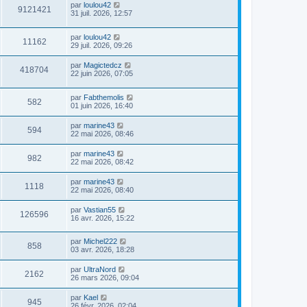
par
loulou42
9121421
31 juil. 2026, 12:57
par
loulou42
11162
29 juil. 2026, 09:26
par
Magictedcz
418704
22 juin 2026, 07:05
par
Fabthemolis
582
01 juin 2026, 16:40
par
marine43
594
22 mai 2026, 08:46
par
marine43
982
22 mai 2026, 08:42
par
marine43
1118
22 mai 2026, 08:40
par
Vastian55
126596
16 avr. 2026, 15:22
par
Michel222
858
03 avr. 2026, 18:28
par
UltraNord
2162
26 mars 2026, 09:04
par
Kael
945
26 févr. 2026, 02:04