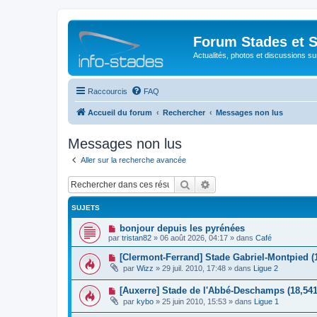
Forum Stades et 
Actualités, photos et discussions su
Raccourcis
FAQ
Accueil du forum
Rechercher
Messages non lus
Messages non lus
Aller sur la recherche avancée
Rechercher
Recherche avancée
SUJETS
N
bonjour depuis les pyrénées
o
par
tristan82
»
06 août 2026, 04:17
» dans
Café
u
v
N
[Clermont-Ferrand] Stade Gabriel-Montpied (
e
o
par
Wizz
»
29 juil. 2010, 17:48
» dans
Ligue 2
a
u
u
v
m
N
[Auxerre] Stade de l'Abbé-Deschamps (18,541
e
e
o
a
par
kybo
»
25 juin 2010, 15:53
» dans
Ligue 1
s
u
u
s
v
m