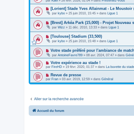
g
par
Kael
»
26 févr. 2026, 02:04
» dans
Présentez-vous
a
u
s
e
u
v
s
N
[Lorient] Stade Yves Allainmat - Le Moustoir 
m
e
a
o
e
par
kybo
»
25 juin 2010, 15:45
» dans
Ligue 1
a
g
u
s
u
e
v
s
m
N
[Brest] Arkéa Park (15,000) - Projet Nouveau 
e
a
e
o
a
g
par
Wizz
»
11 déc. 2010, 13:33
» dans
Ligue 1
s
u
u
e
s
v
m
a
N
[Toulouse] Stadium (33,500)
e
e
g
o
a
s
par
kybo
»
25 juin 2010, 15:48
» dans
Ligue 1
e
u
u
s
v
m
a
N
Votre stade préféré pour l'ambiance de matc
e
e
g
o
a
s
e
par
AntoineFavre789
»
08 avr. 2024, 07:47
» dans
Génér
u
u
s
v
m
a
N
Votre expérience au stade !
e
e
g
o
par
FireHD
»
19 févr. 2020, 01:37
» dans
La buvette du stad
a
s
e
u
u
s
v
N
Revue de presse
m
a
e
o
e
g
par
Fran
»
03 avr. 2019, 12:59
» dans
Général
a
u
s
e
u
v
s
m
e
a
e
a
g
s
u
e
s
Aller sur la recherche avancée
m
a
e
g
s
e
s
Accueil du forum
a
g
e