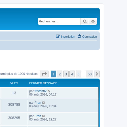
Rechercher
Recherche avancé
Inscription
Connexion
Page
1
sur
50
1
2
3
4
5
50
Suivant
ourné plus de 1000 résultats
…
VUES
DERNIER MESSAGE
par
tristan82
13
06 août 2026, 04:17
par
Fran
308788
03 août 2026, 12:34
par
Fran
308295
03 août 2026, 12:27