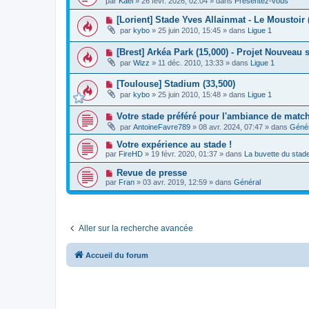
g
par
Kael
»
26 févr. 2026, 02:04
» dans
Présentez-vous
a
u
s
e
u
v
s
N
[Lorient] Stade Yves Allainmat - Le Moustoir 
m
e
a
o
e
par
kybo
»
25 juin 2010, 15:45
» dans
Ligue 1
a
g
u
s
u
e
v
s
m
N
[Brest] Arkéa Park (15,000) - Projet Nouveau 
e
a
e
o
a
g
par
Wizz
»
11 déc. 2010, 13:33
» dans
Ligue 1
s
u
u
e
s
v
m
a
N
[Toulouse] Stadium (33,500)
e
e
g
o
a
s
par
kybo
»
25 juin 2010, 15:48
» dans
Ligue 1
e
u
u
s
v
m
a
N
Votre stade préféré pour l'ambiance de matc
e
e
g
o
a
s
e
par
AntoineFavre789
»
08 avr. 2024, 07:47
» dans
Génér
u
u
s
v
m
a
N
Votre expérience au stade !
e
e
g
o
par
FireHD
»
19 févr. 2020, 01:37
» dans
La buvette du stad
a
s
e
u
u
s
v
N
Revue de presse
m
a
e
o
e
g
par
Fran
»
03 avr. 2019, 12:59
» dans
Général
a
u
s
e
u
v
s
m
e
a
e
a
g
s
u
e
s
Aller sur la recherche avancée
m
a
e
g
s
e
s
Accueil du forum
a
g
e