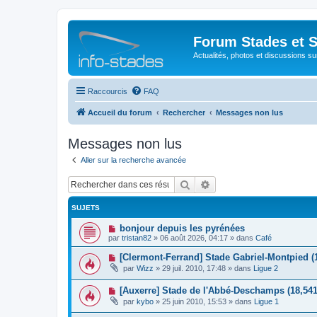
Forum Stades et 
Actualités, photos et discussions su
Raccourcis
FAQ
Accueil du forum
Rechercher
Messages non lus
Messages non lus
Aller sur la recherche avancée
Rechercher
Recherche avancée
SUJETS
N
bonjour depuis les pyrénées
o
par
tristan82
»
06 août 2026, 04:17
» dans
Café
u
v
N
[Clermont-Ferrand] Stade Gabriel-Montpied (
e
o
par
Wizz
»
29 juil. 2010, 17:48
» dans
Ligue 2
a
u
u
v
m
N
[Auxerre] Stade de l'Abbé-Deschamps (18,541
e
e
o
a
par
kybo
»
25 juin 2010, 15:53
» dans
Ligue 1
s
u
u
s
v
m