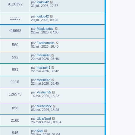
par
loulou42
9120392
31 juil. 2026, 12:57
par
loulou42
11155
29 juil. 2026, 09:26
par
Magictedcz
418668
22 juin 2026, 07:05
par
Fabthemolis
580
01 juin 2026, 16:40
par
marine43
592
22 mai 2026, 08:46
par
marine43
981
22 mai 2026, 08:42
par
marine43
1118
22 mai 2026, 08:40
par
Vastian55
126575
16 avr. 2026, 15:22
par
Michel222
858
03 avr. 2026, 18:28
par
UltraNord
2160
26 mars 2026, 09:04
par
Kael
945
26 févr. 2026, 02:04