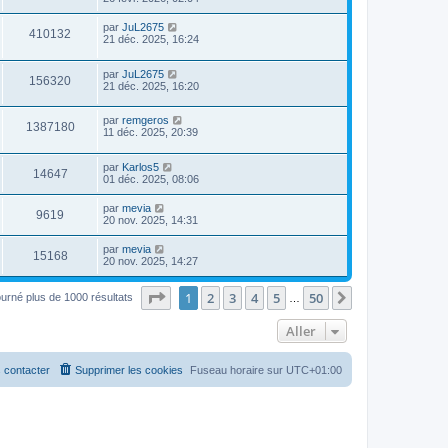
par
JuL2675
410132
21 déc. 2025, 16:24
par
JuL2675
156320
21 déc. 2025, 16:20
par
remgeros
1387180
11 déc. 2025, 20:39
par
Karlos5
14647
01 déc. 2025, 08:06
par
mevia
9619
20 nov. 2025, 14:31
par
mevia
15168
20 nov. 2025, 14:27
Page
1
sur
50
1
2
3
4
5
50
Suivant
ourné plus de 1000 résultats
…
Aller
 contacter
Supprimer les cookies
Fuseau horaire sur
UTC+01:00