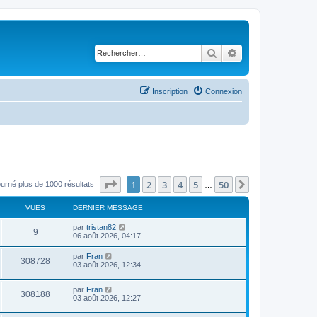
Rechercher
Recherche avancé
Inscription
Connexion
Page
1
sur
50
1
2
3
4
5
50
Suivant
ourné plus de 1000 résultats
…
VUES
DERNIER MESSAGE
par
tristan82
9
06 août 2026, 04:17
par
Fran
308728
03 août 2026, 12:34
par
Fran
308188
03 août 2026, 12:27