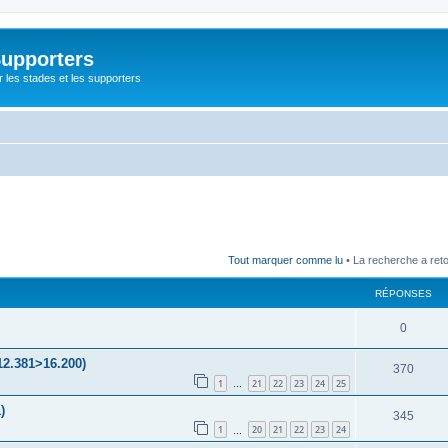
Supporters
r les stades et les supporters
Tout marquer comme lu
• La recherche a ret
RÉPONSES
0
12.381>16.200)
370
1
21
22
23
24
25
…
)
345
1
20
21
22
23
24
…