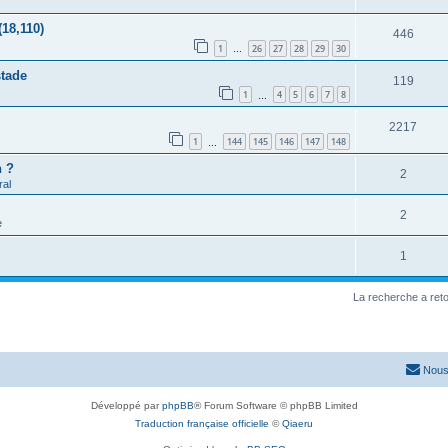
(18,110)
446
1
26
27
28
29
30
…
stade
119
1
4
5
6
7
8
…
2217
1
144
145
146
147
148
…
h ?
2
al
2
e
1
La recherche a ret
Nous
Développé par
phpBB
® Forum Software © phpBB Limited
Traduction française officielle
©
Qiaeru