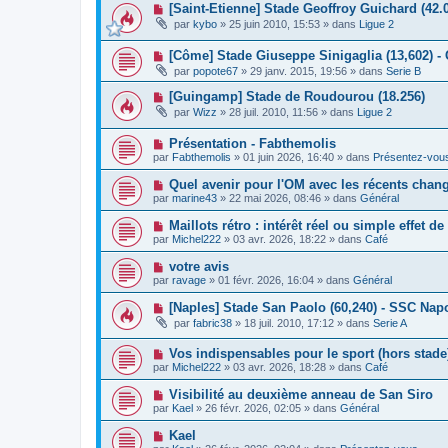
a
N
[Saint-Etienne] Stade Geoffroy Guichard (42.
e
e
g
o
a
s
par
kybo
»
25 juin 2010, 15:53
» dans
Ligue 2
e
u
u
s
v
m
a
N
[Côme] Stade Giuseppe Sinigaglia (13,602) -
e
e
g
o
a
s
e
par
popote67
»
29 janv. 2015, 19:56
» dans
Serie B
u
u
s
v
m
a
N
[Guingamp] Stade de Roudourou (18.256)
e
e
g
o
par
Wizz
»
28 juil. 2010, 11:56
» dans
Ligue 2
a
s
e
u
u
s
v
m
a
N
Présentation - Fabthemolis
e
e
g
o
a
par
Fabthemolis
»
01 juin 2026, 16:40
» dans
Présentez-vou
s
e
u
u
s
v
m
N
Quel avenir pour l'OM avec les récents chan
a
e
e
o
g
par
marine43
»
22 mai 2026, 08:46
» dans
Général
a
s
u
e
u
s
v
N
Maillots rétro : intérêt réel ou simple effet d
m
a
e
o
e
g
par
Michel222
»
03 avr. 2026, 18:22
» dans
Café
a
u
s
e
u
v
s
N
votre avis
m
e
a
o
e
par
ravage
»
01 févr. 2026, 16:04
» dans
Général
a
g
u
s
u
e
v
s
N
[Naples] Stade San Paolo (60,240) - SSC Napo
m
e
a
o
e
par
fabric38
»
18 juil. 2010, 17:12
» dans
Serie A
a
g
u
s
u
e
v
s
m
N
Vos indispensables pour le sport (hors stade
e
a
e
o
a
g
par
Michel222
»
03 avr. 2026, 18:28
» dans
Café
s
u
u
e
s
v
m
N
Visibilité au deuxième anneau de San Siro
a
e
e
o
g
par
Kael
»
26 févr. 2026, 02:05
» dans
Général
a
s
u
e
u
s
v
N
Kael
m
a
e
o
e