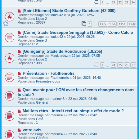
Réponses :
345
1
21
22
23
24
e
…
s
a
a
N
[Saint-Etienne] Stade Geoffroy Guichard (42.000)
u
g
o
m
e
Dernier message par
loulou42
«
31 juil. 2026, 12:57
u
e
Publié dans
Ligue 2
v
s
Réponses :
20357
1
1355
1356
1357
1358
e
…
s
a
a
N
[Côme] Stade Giuseppe Sinigaglia (13,602) - Como Calcio
u
g
o
m
e
Dernier message par
loulou42
«
29 juil. 2026, 09:26
u
e
Publié dans
Serie B
v
s
Réponses :
2
e
s
a
N
a
[Guingamp] Stade de Roudourou (18.256)
u
o
g
Dernier message par
Magictedcz
«
22 juin 2026, 07:05
m
u
e
Publié dans
Ligue 2
e
v
Réponses :
398
1
24
25
26
27
s
e
…
s
a
N
a
Présentation - Fabthemolis
u
o
g
m
Dernier message par
Fabthemolis
«
01 juin 2026, 16:40
u
e
e
Publié dans
Présentez-vous
v
s
e
s
N
Quel avenir pour l'OM avec les récents changements dans
a
a
o
le club ?
u
g
u
Dernier message par
m
marine43
«
22 mai 2026, 08:46
e
v
Publié dans
e
Général
e
s
a
s
N
Maillots rétro : intérêt réel ou simple effet de mode ?
u
a
o
Dernier message par
m
marine43
«
22 mai 2026, 08:42
g
u
Publié dans
e
Café
e
v
Réponses :
s
1
e
s
a
N
votre avis
a
u
o
g
Dernier message par
marine43
«
22 mai 2026, 08:40
m
u
e
Publié dans
Général