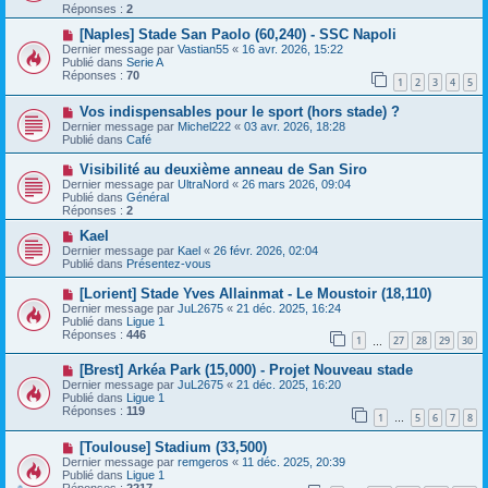
e
v
Réponses :
2
s
e
s
a
N
[Naples] Stade San Paolo (60,240) - SSC Napoli
a
u
o
Dernier message par
Vastian55
«
16 avr. 2026, 15:22
g
m
u
Publié dans
Serie A
e
e
v
Réponses :
70
1
2
3
4
5
s
e
s
a
N
a
Vos indispensables pour le sport (hors stade) ?
u
o
g
m
Dernier message par
Michel222
«
03 avr. 2026, 18:28
u
e
e
Publié dans
Café
v
s
e
s
N
Visibilité au deuxième anneau de San Siro
a
a
o
Dernier message par
UltraNord
«
26 mars 2026, 09:04
u
g
u
Publié dans
Général
m
e
v
Réponses :
2
e
e
s
a
N
Kael
s
u
o
Dernier message par
Kael
«
26 févr. 2026, 02:04
a
m
u
Publié dans
Présentez-vous
g
e
v
e
s
e
N
[Lorient] Stade Yves Allainmat - Le Moustoir (18,110)
s
a
o
Dernier message par
JuL2675
«
21 déc. 2025, 16:24
a
u
u
Publié dans
Ligue 1
g
m
v
Réponses :
446
e
e
1
27
28
29
30
e
…
s
a
s
N
[Brest] Arkéa Park (15,000) - Projet Nouveau stade
u
a
o
m
Dernier message par
JuL2675
«
21 déc. 2025, 16:20
g
u
e
Publié dans
Ligue 1
e
v
s
Réponses :
119
1
5
6
7
8
e
…
s
a
a
N
[Toulouse] Stadium (33,500)
u
g
o
m
e
Dernier message par
remgeros
«
11 déc. 2025, 20:39
u
e
Publié dans
Ligue 1
v
s
Réponses :
2217