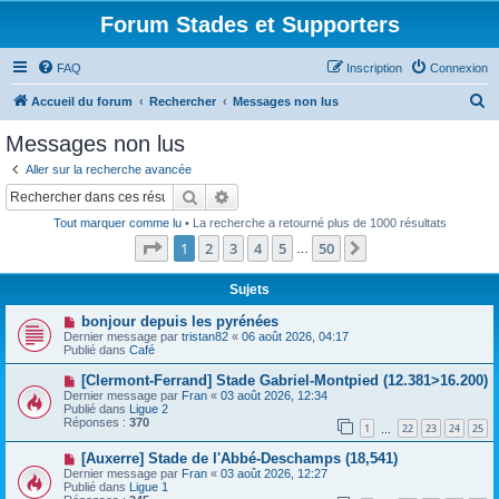
Forum Stades et Supporters
FAQ
Inscription
Connexion
R
Accueil du forum
Rechercher
Messages non lus
e
Messages non lus
c
Aller sur la recherche avancée
h
Rechercher
Recherche avancée
e
Tout marquer comme lu
• La recherche a retourné plus de 1000 résultats
r
Page
1
sur
50
1
2
3
4
5
50
Suivant
…
c
h
Sujets
e
N
bonjour depuis les pyrénées
o
Dernier message par
tristan82
«
06 août 2026, 04:17
r
u
Publié dans
Café
v
e
N
[Clermont-Ferrand] Stade Gabriel-Montpied (12.381>16.200)
a
o
Dernier message par
Fran
«
03 août 2026, 12:34
u
u
Publié dans
Ligue 2
m
v
Réponses :
370
e
1
22
23
24
25
e
…
s
a
s
N
[Auxerre] Stade de l'Abbé-Deschamps (18,541)
u
a
o
m
Dernier message par
Fran
«
03 août 2026, 12:27
g
u
e
Publié dans
Ligue 1
e
v
s