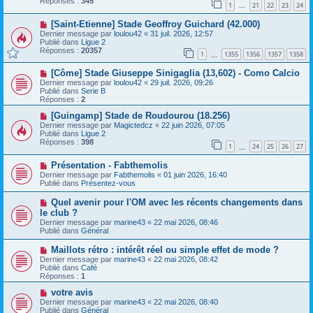
Réponses :
345
1
21
22
23
24
e
…
s
a
a
N
[Saint-Etienne] Stade Geoffroy Guichard (42.000)
u
g
o
m
e
Dernier message par
loulou42
«
31 juil. 2026, 12:57
u
e
Publié dans
Ligue 2
v
s
Réponses :
20357
1
1355
1356
1357
1358
e
…
s
a
a
N
[Côme] Stade Giuseppe Sinigaglia (13,602) - Como Calcio
u
g
o
m
e
Dernier message par
loulou42
«
29 juil. 2026, 09:26
u
e
Publié dans
Serie B
v
s
Réponses :
2
e
s
a
N
a
[Guingamp] Stade de Roudourou (18.256)
u
o
g
Dernier message par
Magictedcz
«
22 juin 2026, 07:05
m
u
e
Publié dans
Ligue 2
e
v
Réponses :
398
1
24
25
26
27
s
e
…
s
a
N
a
Présentation - Fabthemolis
u
o
g
m
Dernier message par
Fabthemolis
«
01 juin 2026, 16:40
u
e
e
Publié dans
Présentez-vous
v
s
e
s
N
Quel avenir pour l'OM avec les récents changements dans
a
a
o
le club ?
u
g
u
Dernier message par
m
marine43
«
22 mai 2026, 08:46
e
v
Publié dans
e
Général
e
s
a
s
N
Maillots rétro : intérêt réel ou simple effet de mode ?
u
a
o
Dernier message par
m
marine43
«
22 mai 2026, 08:42
g
u
Publié dans
e
Café
e
v
Réponses :
s
1
e
s
a
N
votre avis
a
u
o
g
Dernier message par
marine43
«
22 mai 2026, 08:40
m
u
e
Publié dans
Général