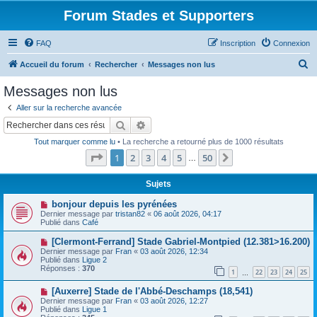
Forum Stades et Supporters
FAQ
Inscription
Connexion
R
Accueil du forum
Rechercher
Messages non lus
e
Messages non lus
c
Aller sur la recherche avancée
h
Rechercher
Recherche avancée
e
Tout marquer comme lu
• La recherche a retourné plus de 1000 résultats
r
Page
1
sur
50
1
2
3
4
5
50
Suivant
…
c
h
Sujets
e
N
bonjour depuis les pyrénées
o
Dernier message par
tristan82
«
06 août 2026, 04:17
r
u
Publié dans
Café
v
e
N
[Clermont-Ferrand] Stade Gabriel-Montpied (12.381>16.200)
a
o
Dernier message par
Fran
«
03 août 2026, 12:34
u
u
Publié dans
Ligue 2
m
v
Réponses :
370
e
1
22
23
24
25
e
…
s
a
s
N
[Auxerre] Stade de l'Abbé-Deschamps (18,541)
u
a
o
m
Dernier message par
Fran
«
03 août 2026, 12:27
g
u
e
Publié dans
Ligue 1
e
v
s