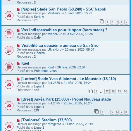
e
v
Réponses :
2
s
e
s
a
N
[Naples] Stade San Paolo (60,240) - SSC Napoli
a
u
o
Dernier message par
Vastian55
«
16 avr. 2026, 15:22
g
m
u
Publié dans
Serie A
e
e
v
Réponses :
70
1
2
3
4
5
s
e
s
a
N
a
Vos indispensables pour le sport (hors stade) ?
u
o
g
m
Dernier message par
Michel222
«
03 avr. 2026, 18:28
u
e
e
Publié dans
Café
v
s
e
s
N
Visibilité au deuxième anneau de San Siro
a
a
o
Dernier message par
UltraNord
«
26 mars 2026, 09:04
u
g
u
Publié dans
Général
m
e
v
Réponses :
2
e
e
s
a
N
Kael
s
u
o
Dernier message par
Kael
«
26 févr. 2026, 02:04
a
m
u
Publié dans
Présentez-vous
g
e
v
e
s
e
N
[Lorient] Stade Yves Allainmat - Le Moustoir (18,110)
s
a
o
Dernier message par
JuL2675
«
21 déc. 2025, 16:24
a
u
u
Publié dans
Ligue 1
g
m
v
Réponses :
446
e
e
1
27
28
29
30
e
…
s
a
s
N
[Brest] Arkéa Park (15,000) - Projet Nouveau stade
u
a
o
m
Dernier message par
JuL2675
«
21 déc. 2025, 16:20
g
u
e
Publié dans
Ligue 1
e
v
s
Réponses :
119
1
5
6
7
8
e
…
s
a
a
N
[Toulouse] Stadium (33,500)
u
g
o
m
e
Dernier message par
remgeros
«
11 déc. 2025, 20:39
u
e
Publié dans
Ligue 1
v
s
Réponses :
2217