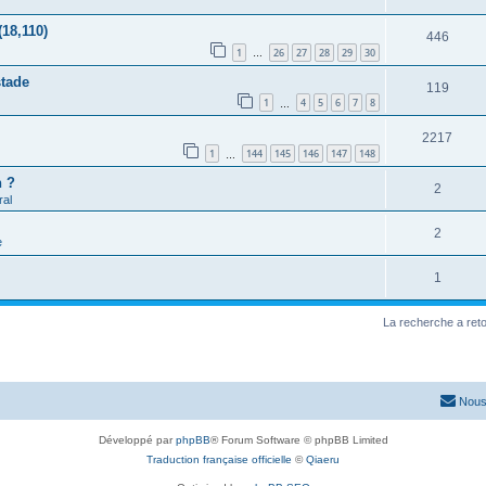
(18,110)
446
1
26
27
28
29
30
…
stade
119
1
4
5
6
7
8
…
2217
1
144
145
146
147
148
…
h ?
2
al
2
e
1
La recherche a ret
Nous
Développé par
phpBB
® Forum Software © phpBB Limited
Traduction française officielle
©
Qiaeru