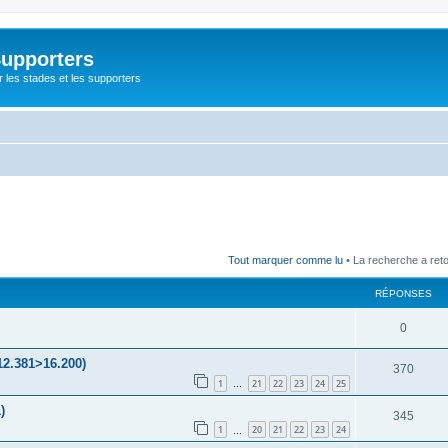
Supporters
r les stades et les supporters
Tout marquer comme lu
• La recherche a ret
RÉPONSES
0
12.381>16.200)
370
1
21
22
23
24
25
…
)
345
1
20
21
22
23
24
…