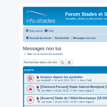
Forum Stades et 
Actualités, photos et discussions su
Raccourcis
FAQ
Accueil du forum
Rechercher
Messages non lus
Messages non lus
Aller sur la recherche avancée
Rechercher
Recherche avancée
SUJETS
N
bonjour depuis les pyrénées
o
par
tristan82
»
06 août 2026, 04:17
» dans
Café
u
v
N
[Clermont-Ferrand] Stade Gabriel-Montpied (
e
o
par
Wizz
»
29 juil. 2010, 17:48
» dans
Ligue 2
a
u
u
v
m
N
[Auxerre] Stade de l'Abbé-Deschamps (18,541
e
e
o
a
par
kybo
»
25 juin 2010, 15:53
» dans
Ligue 1
s
u
u
s
v
m