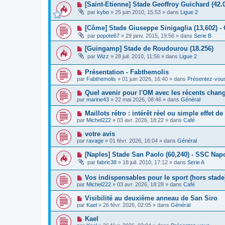
a
N
[Saint-Etienne] Stade Geoffroy Guichard (42.
e
e
g
o
a
s
par
kybo
»
25 juin 2010, 15:53
» dans
Ligue 2
e
u
u
s
v
m
a
N
[Côme] Stade Giuseppe Sinigaglia (13,602) -
e
e
g
o
a
s
e
par
popote67
»
29 janv. 2015, 19:56
» dans
Serie B
u
u
s
v
m
a
N
[Guingamp] Stade de Roudourou (18.256)
e
e
g
o
par
Wizz
»
28 juil. 2010, 11:56
» dans
Ligue 2
a
s
e
u
u
s
v
m
a
N
Présentation - Fabthemolis
e
e
g
o
a
par
Fabthemolis
»
01 juin 2026, 16:40
» dans
Présentez-vou
s
e
u
u
s
v
m
N
Quel avenir pour l'OM avec les récents chan
a
e
e
o
g
par
marine43
»
22 mai 2026, 08:46
» dans
Général
a
s
u
e
u
s
v
N
Maillots rétro : intérêt réel ou simple effet d
m
a
e
o
e
g
par
Michel222
»
03 avr. 2026, 18:22
» dans
Café
a
u
s
e
u
v
s
N
votre avis
m
e
a
o
e
par
ravage
»
01 févr. 2026, 16:04
» dans
Général
a
g
u
s
u
e
v
s
N
[Naples] Stade San Paolo (60,240) - SSC Napo
m
e
a
o
e
par
fabric38
»
18 juil. 2010, 17:12
» dans
Serie A
a
g
u
s
u
e
v
s
m
N
Vos indispensables pour le sport (hors stade
e
a
e
o
a
g
par
Michel222
»
03 avr. 2026, 18:28
» dans
Café
s
u
u
e
s
v
m
N
Visibilité au deuxième anneau de San Siro
a
e
e
o
g
par
Kael
»
26 févr. 2026, 02:05
» dans
Général
a
s
u
e
u
s
v
N
Kael
m
a
e
o
e