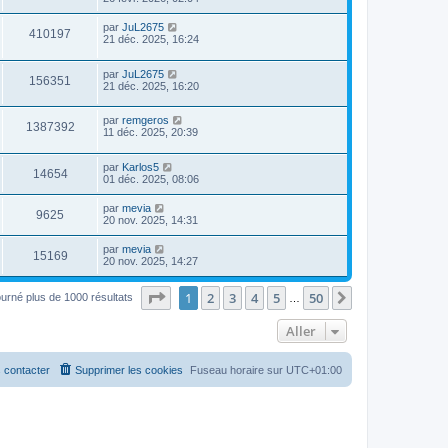
par
JuL2675
410197
21 déc. 2025, 16:24
par
JuL2675
156351
21 déc. 2025, 16:20
par
remgeros
1387392
11 déc. 2025, 20:39
par
Karlos5
14654
01 déc. 2025, 08:06
par
mevia
9625
20 nov. 2025, 14:31
par
mevia
15169
20 nov. 2025, 14:27
Page
1
sur
50
1
2
3
4
5
50
Suivant
ourné plus de 1000 résultats
…
Aller
 contacter
Supprimer les cookies
Fuseau horaire sur
UTC+01:00