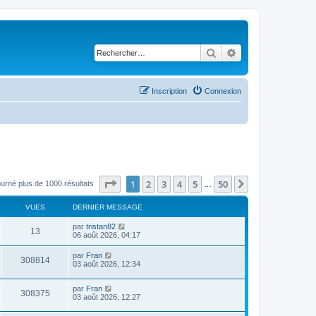
Rechercher
Recherche avancé
Inscription
Connexion
Page
1
sur
50
1
2
3
4
5
50
Suivant
ourné plus de 1000 résultats
…
VUES
DERNIER MESSAGE
par
tristan82
13
06 août 2026, 04:17
par
Fran
308814
03 août 2026, 12:34
par
Fran
308375
03 août 2026, 12:27