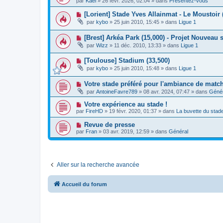
g
par
Kael
»
26 févr. 2026, 02:04
» dans
Présentez-vous
a
u
s
e
u
v
s
N
[Lorient] Stade Yves Allainmat - Le Moustoir 
m
e
a
o
e
par
kybo
»
25 juin 2010, 15:45
» dans
Ligue 1
a
g
u
s
u
e
v
s
m
N
[Brest] Arkéa Park (15,000) - Projet Nouveau 
e
a
e
o
a
g
par
Wizz
»
11 déc. 2010, 13:33
» dans
Ligue 1
s
u
u
e
s
v
m
a
N
[Toulouse] Stadium (33,500)
e
e
g
o
a
s
par
kybo
»
25 juin 2010, 15:48
» dans
Ligue 1
e
u
u
s
v
m
a
N
Votre stade préféré pour l'ambiance de matc
e
e
g
o
a
s
e
par
AntoineFavre789
»
08 avr. 2024, 07:47
» dans
Génér
u
u
s
v
m
a
N
Votre expérience au stade !
e
e
g
o
par
FireHD
»
19 févr. 2020, 01:37
» dans
La buvette du stad
a
s
e
u
u
s
v
N
Revue de presse
m
a
e
o
e
g
par
Fran
»
03 avr. 2019, 12:59
» dans
Général
a
u
s
e
u
v
s
m
e
a
e
a
g
s
u
e
s
Aller sur la recherche avancée
m
a
e
g
s
e
s
Accueil du forum
a
g
e