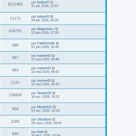
par
loulou42
9121965
31 juil. 2026, 12:57
par
loulou42
11171
29 juil. 2026, 09:26
par
Magictedcz
418725
22 juin 2026, 07:05
par
Fabthemolis
586
01 juin 2026, 16:40
par
marine43
597
22 mai 2026, 08:46
par
marine43
983
22 mai 2026, 08:42
par
marine43
1121
22 mai 2026, 08:40
par
Vastian55
126609
16 avr. 2026, 15:22
par
Michel222
859
03 avr. 2026, 18:28
par
UltraNord
2165
26 mars 2026, 09:04
par
Kael
945
26 févr. 2026, 02:04