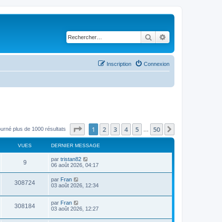
Rechercher
Recherche avancé
Inscription
Connexion
Page
1
sur
50
1
2
3
4
5
50
Suivant
ourné plus de 1000 résultats
…
VUES
DERNIER MESSAGE
par
tristan82
9
06 août 2026, 04:17
par
Fran
308724
03 août 2026, 12:34
par
Fran
308184
03 août 2026, 12:27