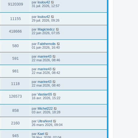
par
loulou42
9120309
31 juil. 2026, 12:57
par
loulou42
11155
29 juil. 2026, 09:26
par
Magictedcz
418666
22 juin 2026, 07:05
par
Fabthemolis
580
01 juin 2026, 16:40
par
marine43
591
22 mai 2026, 08:46
par
marine43
981
22 mai 2026, 08:42
par
marine43
1118
22 mai 2026, 08:40
par
Vastian55
126573
16 avr. 2026, 15:22
par
Michel222
858
03 avr. 2026, 18:28
par
UltraNord
2160
26 mars 2026, 09:04
par
Kael
945
26 févr. 2026, 02:04