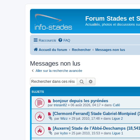
Forum Stades et 
Actualités, photos et discussions su
Raccourcis
FAQ
Accueil du forum
Rechercher
Messages non lus
Messages non lus
Aller sur la recherche avancée
Rechercher
Recherche avancée
SUJETS
N
bonjour depuis les pyrénées
o
par
tristan82
»
06 août 2026, 04:17
» dans
Café
u
v
N
[Clermont-Ferrand] Stade Gabriel-Montpied (
e
o
par
Wizz
»
29 juil. 2010, 17:48
» dans
Ligue 2
a
u
u
v
m
N
[Auxerre] Stade de l'Abbé-Deschamps (18,541
e
e
o
a
par
kybo
»
25 juin 2010, 15:53
» dans
Ligue 1
s
u
u
s
v
m