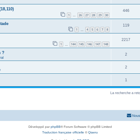
(18,110)
446
1
26
27
28
29
30
…
stade
119
1
4
5
6
7
8
…
2217
1
144
145
146
147
148
…
h ?
2
al
2
e
1
La recherche a ret
Nous
Développé par
phpBB
® Forum Software © phpBB Limited
Traduction française officielle
©
Qiaeru