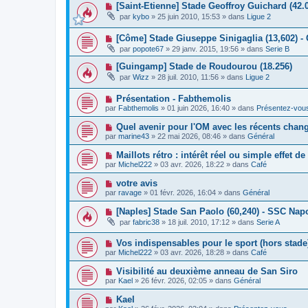
a
N
[Saint-Etienne] Stade Geoffroy Guichard (42.
e
e
g
o
a
s
par
kybo
»
25 juin 2010, 15:53
» dans
Ligue 2
e
u
u
s
v
m
a
N
[Côme] Stade Giuseppe Sinigaglia (13,602) -
e
e
g
o
a
s
e
par
popote67
»
29 janv. 2015, 19:56
» dans
Serie B
u
u
s
v
m
a
N
[Guingamp] Stade de Roudourou (18.256)
e
e
g
o
par
Wizz
»
28 juil. 2010, 11:56
» dans
Ligue 2
a
s
e
u
u
s
v
m
a
N
Présentation - Fabthemolis
e
e
g
o
a
par
Fabthemolis
»
01 juin 2026, 16:40
» dans
Présentez-vou
s
e
u
u
s
v
m
N
Quel avenir pour l'OM avec les récents chan
a
e
e
o
g
par
marine43
»
22 mai 2026, 08:46
» dans
Général
a
s
u
e
u
s
v
N
Maillots rétro : intérêt réel ou simple effet d
m
a
e
o
e
g
par
Michel222
»
03 avr. 2026, 18:22
» dans
Café
a
u
s
e
u
v
s
N
votre avis
m
e
a
o
e
par
ravage
»
01 févr. 2026, 16:04
» dans
Général
a
g
u
s
u
e
v
s
N
[Naples] Stade San Paolo (60,240) - SSC Napo
m
e
a
o
e
par
fabric38
»
18 juil. 2010, 17:12
» dans
Serie A
a
g
u
s
u
e
v
s
m
N
Vos indispensables pour le sport (hors stade
e
a
e
o
a
g
par
Michel222
»
03 avr. 2026, 18:28
» dans
Café
s
u
u
e
s
v
m
N
Visibilité au deuxième anneau de San Siro
a
e
e
o
g
par
Kael
»
26 févr. 2026, 02:05
» dans
Général
a
s
u
e
u
s
v
N
Kael
m
a
e
o
e