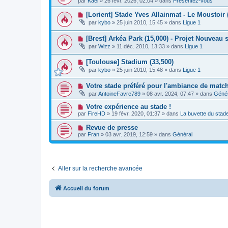
g
par
Kael
»
26 févr. 2026, 02:04
» dans
Présentez-vous
a
u
s
e
u
v
s
N
[Lorient] Stade Yves Allainmat - Le Moustoir 
m
e
a
o
e
par
kybo
»
25 juin 2010, 15:45
» dans
Ligue 1
a
g
u
s
u
e
v
s
m
N
[Brest] Arkéa Park (15,000) - Projet Nouveau 
e
a
e
o
a
g
par
Wizz
»
11 déc. 2010, 13:33
» dans
Ligue 1
s
u
u
e
s
v
m
a
N
[Toulouse] Stadium (33,500)
e
e
g
o
a
s
par
kybo
»
25 juin 2010, 15:48
» dans
Ligue 1
e
u
u
s
v
m
a
N
Votre stade préféré pour l'ambiance de matc
e
e
g
o
a
s
e
par
AntoineFavre789
»
08 avr. 2024, 07:47
» dans
Génér
u
u
s
v
m
a
N
Votre expérience au stade !
e
e
g
o
par
FireHD
»
19 févr. 2020, 01:37
» dans
La buvette du stad
a
s
e
u
u
s
v
N
Revue de presse
m
a
e
o
e
g
par
Fran
»
03 avr. 2019, 12:59
» dans
Général
a
u
s
e
u
v
s
m
e
a
e
a
g
s
u
e
s
Aller sur la recherche avancée
m
a
e
g
s
e
s
Accueil du forum
a
g
e