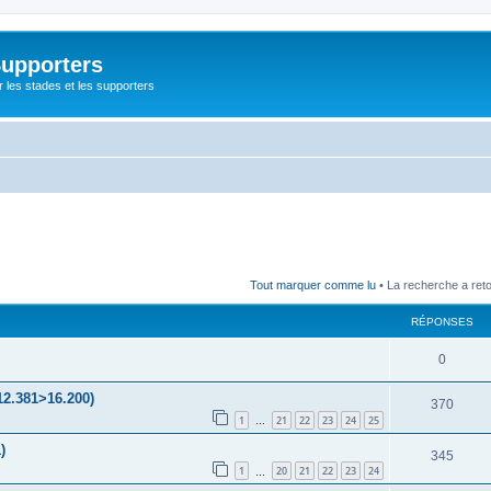
Supporters
r les stades et les supporters
Tout marquer comme lu
• La recherche a ret
RÉPONSES
0
12.381>16.200)
370
1
21
22
23
24
25
…
)
345
1
20
21
22
23
24
…