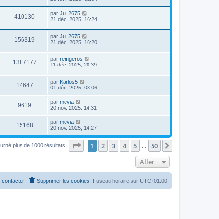
par
JuL2675
410130
21 déc. 2025, 16:24
par
JuL2675
156319
21 déc. 2025, 16:20
par
remgeros
1387177
11 déc. 2025, 20:39
par
Karlos5
14647
01 déc. 2025, 08:06
par
mevia
9619
20 nov. 2025, 14:31
par
mevia
15168
20 nov. 2025, 14:27
Page
1
sur
50
1
2
3
4
5
50
Suivant
ourné plus de 1000 résultats
…
Aller
 contacter
Supprimer les cookies
Fuseau horaire sur
UTC+01:00