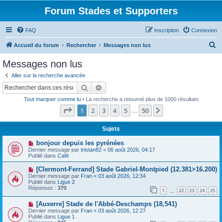
Forum Stades et Supporters
FAQ
Inscription
Connexion
R
Accueil du forum
Rechercher
Messages non lus
e
Messages non lus
c
Aller sur la recherche avancée
h
Rechercher
Recherche avancée
e
Tout marquer comme lu
• La recherche a retourné plus de 1000 résultats
r
Page
1
sur
50
1
2
3
4
5
50
Suivant
…
c
h
Sujets
e
N
bonjour depuis les pyrénées
o
Dernier message par
tristan82
«
06 août 2026, 04:17
r
u
Publié dans
Café
v
e
N
[Clermont-Ferrand] Stade Gabriel-Montpied (12.381>16.200)
a
o
Dernier message par
Fran
«
03 août 2026, 12:34
u
u
Publié dans
Ligue 2
m
v
Réponses :
370
e
1
22
23
24
25
e
…
s
a
s
N
[Auxerre] Stade de l'Abbé-Deschamps (18,541)
u
a
o
m
Dernier message par
Fran
«
03 août 2026, 12:27
g
u
e
Publié dans
Ligue 1
e
v
s