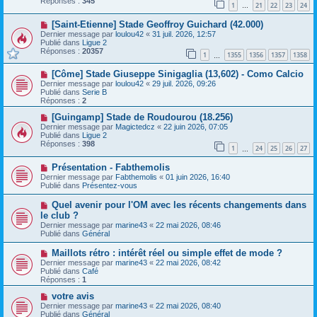
Réponses :
345
1
21
22
23
24
e
…
s
a
a
N
[Saint-Etienne] Stade Geoffroy Guichard (42.000)
u
g
o
m
e
Dernier message par
loulou42
«
31 juil. 2026, 12:57
u
e
Publié dans
Ligue 2
v
s
Réponses :
20357
1
1355
1356
1357
1358
e
…
s
a
a
N
[Côme] Stade Giuseppe Sinigaglia (13,602) - Como Calcio
u
g
o
m
e
Dernier message par
loulou42
«
29 juil. 2026, 09:26
u
e
Publié dans
Serie B
v
s
Réponses :
2
e
s
a
N
a
[Guingamp] Stade de Roudourou (18.256)
u
o
g
Dernier message par
Magictedcz
«
22 juin 2026, 07:05
m
u
e
Publié dans
Ligue 2
e
v
Réponses :
398
1
24
25
26
27
s
e
…
s
a
N
a
Présentation - Fabthemolis
u
o
g
m
Dernier message par
Fabthemolis
«
01 juin 2026, 16:40
u
e
e
Publié dans
Présentez-vous
v
s
e
s
N
Quel avenir pour l'OM avec les récents changements dans
a
a
o
le club ?
u
g
u
Dernier message par
m
marine43
«
22 mai 2026, 08:46
e
v
Publié dans
e
Général
e
s
a
s
N
Maillots rétro : intérêt réel ou simple effet de mode ?
u
a
o
Dernier message par
m
marine43
«
22 mai 2026, 08:42
g
u
Publié dans
e
Café
e
v
Réponses :
s
1
e
s
a
N
votre avis
a
u
o
g
Dernier message par
marine43
«
22 mai 2026, 08:40
m
u
e
Publié dans
Général