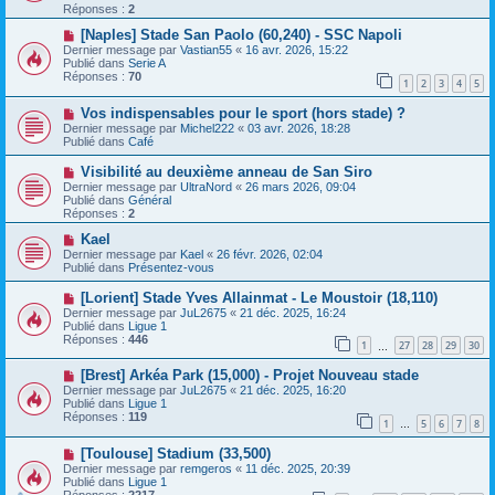
e
v
Réponses :
2
s
e
s
a
N
[Naples] Stade San Paolo (60,240) - SSC Napoli
a
u
o
Dernier message par
Vastian55
«
16 avr. 2026, 15:22
g
m
u
Publié dans
Serie A
e
e
v
Réponses :
70
1
2
3
4
5
s
e
s
a
N
a
Vos indispensables pour le sport (hors stade) ?
u
o
g
m
Dernier message par
Michel222
«
03 avr. 2026, 18:28
u
e
e
Publié dans
Café
v
s
e
s
N
Visibilité au deuxième anneau de San Siro
a
a
o
Dernier message par
UltraNord
«
26 mars 2026, 09:04
u
g
u
Publié dans
Général
m
e
v
Réponses :
2
e
e
s
a
N
Kael
s
u
o
Dernier message par
Kael
«
26 févr. 2026, 02:04
a
m
u
Publié dans
Présentez-vous
g
e
v
e
s
e
N
[Lorient] Stade Yves Allainmat - Le Moustoir (18,110)
s
a
o
Dernier message par
JuL2675
«
21 déc. 2025, 16:24
a
u
u
Publié dans
Ligue 1
g
m
v
Réponses :
446
e
e
1
27
28
29
30
e
…
s
a
s
N
[Brest] Arkéa Park (15,000) - Projet Nouveau stade
u
a
o
m
Dernier message par
JuL2675
«
21 déc. 2025, 16:20
g
u
e
Publié dans
Ligue 1
e
v
s
Réponses :
119
1
5
6
7
8
e
…
s
a
a
N
[Toulouse] Stadium (33,500)
u
g
o
m
e
Dernier message par
remgeros
«
11 déc. 2025, 20:39
u
e
Publié dans
Ligue 1
v
s
Réponses :
2217