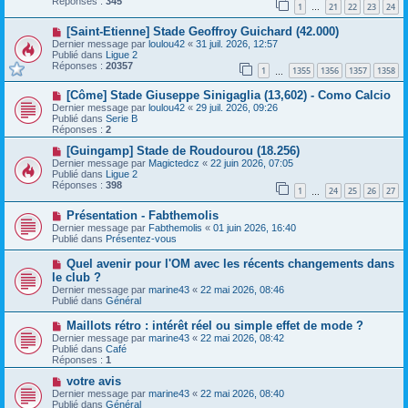
Réponses :
345
1
21
22
23
24
e
…
s
a
a
N
[Saint-Etienne] Stade Geoffroy Guichard (42.000)
u
g
o
m
e
Dernier message par
loulou42
«
31 juil. 2026, 12:57
u
e
Publié dans
Ligue 2
v
s
Réponses :
20357
1
1355
1356
1357
1358
e
…
s
a
a
N
[Côme] Stade Giuseppe Sinigaglia (13,602) - Como Calcio
u
g
o
m
e
Dernier message par
loulou42
«
29 juil. 2026, 09:26
u
e
Publié dans
Serie B
v
s
Réponses :
2
e
s
a
N
a
[Guingamp] Stade de Roudourou (18.256)
u
o
g
Dernier message par
Magictedcz
«
22 juin 2026, 07:05
m
u
e
Publié dans
Ligue 2
e
v
Réponses :
398
1
24
25
26
27
s
e
…
s
a
N
a
Présentation - Fabthemolis
u
o
g
m
Dernier message par
Fabthemolis
«
01 juin 2026, 16:40
u
e
e
Publié dans
Présentez-vous
v
s
e
s
N
Quel avenir pour l'OM avec les récents changements dans
a
a
o
le club ?
u
g
u
Dernier message par
m
marine43
«
22 mai 2026, 08:46
e
v
Publié dans
e
Général
e
s
a
s
N
Maillots rétro : intérêt réel ou simple effet de mode ?
u
a
o
Dernier message par
m
marine43
«
22 mai 2026, 08:42
g
u
Publié dans
e
Café
e
v
Réponses :
s
1
e
s
a
N
votre avis
a
u
o
g
Dernier message par
marine43
«
22 mai 2026, 08:40
m
u
e
Publié dans
Général