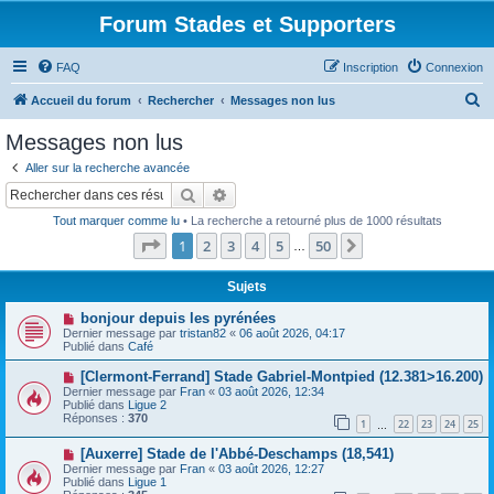
Forum Stades et Supporters
FAQ
Inscription
Connexion
R
Accueil du forum
Rechercher
Messages non lus
e
Messages non lus
c
Aller sur la recherche avancée
h
Rechercher
Recherche avancée
e
Tout marquer comme lu
• La recherche a retourné plus de 1000 résultats
r
Page
1
sur
50
1
2
3
4
5
50
Suivant
…
c
h
Sujets
e
N
bonjour depuis les pyrénées
o
Dernier message par
tristan82
«
06 août 2026, 04:17
r
u
Publié dans
Café
v
e
N
[Clermont-Ferrand] Stade Gabriel-Montpied (12.381>16.200)
a
o
Dernier message par
Fran
«
03 août 2026, 12:34
u
u
Publié dans
Ligue 2
m
v
Réponses :
370
e
1
22
23
24
25
e
…
s
a
s
N
[Auxerre] Stade de l'Abbé-Deschamps (18,541)
u
a
o
m
Dernier message par
Fran
«
03 août 2026, 12:27
g
u
e
Publié dans
Ligue 1
e
v
s