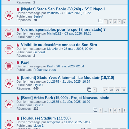
e
v
Réponses :
2
s
e
s
a
N
[Naples] Stade San Paolo (60,240) - SSC Napoli
a
u
o
Dernier message par
Vastian55
«
16 avr. 2026, 15:22
g
m
u
Publié dans
Serie A
e
e
v
Réponses :
70
1
2
3
4
5
s
e
s
a
N
a
Vos indispensables pour le sport (hors stade) ?
u
o
g
m
Dernier message par
Michel222
«
03 avr. 2026, 18:28
u
e
e
Publié dans
Café
v
s
e
s
N
Visibilité au deuxième anneau de San Siro
a
a
o
Dernier message par
UltraNord
«
26 mars 2026, 09:04
u
g
u
Publié dans
Général
m
e
v
Réponses :
2
e
e
s
a
N
Kael
s
u
o
Dernier message par
Kael
«
26 févr. 2026, 02:04
a
m
u
Publié dans
Présentez-vous
g
e
v
e
s
e
N
[Lorient] Stade Yves Allainmat - Le Moustoir (18,110)
s
a
o
Dernier message par
JuL2675
«
21 déc. 2025, 16:24
a
u
u
Publié dans
Ligue 1
g
m
v
Réponses :
446
e
e
1
27
28
29
30
e
…
s
a
s
N
[Brest] Arkéa Park (15,000) - Projet Nouveau stade
u
a
o
m
Dernier message par
JuL2675
«
21 déc. 2025, 16:20
g
u
e
Publié dans
Ligue 1
e
v
s
Réponses :
119
1
5
6
7
8
e
…
s
a
a
N
[Toulouse] Stadium (33,500)
u
g
o
m
e
Dernier message par
remgeros
«
11 déc. 2025, 20:39
u
e
Publié dans
Ligue 1
v
s
Réponses :
2217