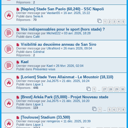
e
v
Réponses :
2
s
e
s
a
N
[Naples] Stade San Paolo (60,240) - SSC Napoli
a
u
o
Dernier message par
Vastian55
«
16 avr. 2026, 15:22
g
m
u
Publié dans
Serie A
e
e
v
Réponses :
70
1
2
3
4
5
s
e
s
a
N
a
Vos indispensables pour le sport (hors stade) ?
u
o
g
m
Dernier message par
Michel222
«
03 avr. 2026, 18:28
u
e
e
Publié dans
Café
v
s
e
s
N
Visibilité au deuxième anneau de San Siro
a
a
o
Dernier message par
UltraNord
«
26 mars 2026, 09:04
u
g
u
Publié dans
Général
m
e
v
Réponses :
2
e
e
s
a
N
Kael
s
u
o
Dernier message par
Kael
«
26 févr. 2026, 02:04
a
m
u
Publié dans
Présentez-vous
g
e
v
e
s
e
N
[Lorient] Stade Yves Allainmat - Le Moustoir (18,110)
s
a
o
Dernier message par
JuL2675
«
21 déc. 2025, 16:24
a
u
u
Publié dans
Ligue 1
g
m
v
Réponses :
446
e
e
1
27
28
29
30
e
…
s
a
s
N
[Brest] Arkéa Park (15,000) - Projet Nouveau stade
u
a
o
m
Dernier message par
JuL2675
«
21 déc. 2025, 16:20
g
u
e
Publié dans
Ligue 1
e
v
s
Réponses :
119
1
5
6
7
8
e
…
s
a
a
N
[Toulouse] Stadium (33,500)
u
g
o
m
e
Dernier message par
remgeros
«
11 déc. 2025, 20:39
u
e
Publié dans
Ligue 1
v
s
Réponses :
2217