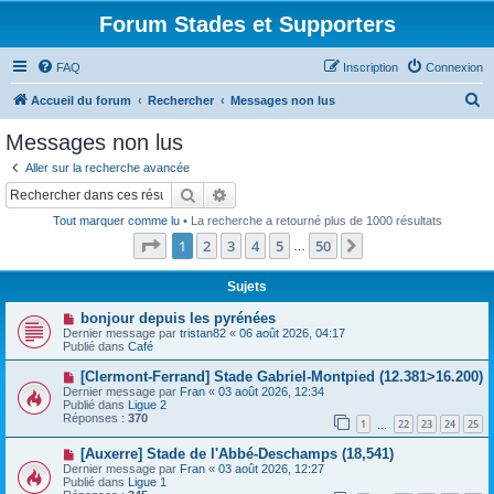
Forum Stades et Supporters
FAQ
Inscription
Connexion
R
Accueil du forum
Rechercher
Messages non lus
e
Messages non lus
c
Aller sur la recherche avancée
h
Rechercher
Recherche avancée
e
Tout marquer comme lu
• La recherche a retourné plus de 1000 résultats
r
Page
1
sur
50
1
2
3
4
5
50
Suivant
…
c
h
Sujets
e
N
bonjour depuis les pyrénées
o
Dernier message par
tristan82
«
06 août 2026, 04:17
r
u
Publié dans
Café
v
e
N
[Clermont-Ferrand] Stade Gabriel-Montpied (12.381>16.200)
a
o
Dernier message par
Fran
«
03 août 2026, 12:34
u
u
Publié dans
Ligue 2
m
v
Réponses :
370
e
1
22
23
24
25
e
…
s
a
s
N
[Auxerre] Stade de l'Abbé-Deschamps (18,541)
u
a
o
m
Dernier message par
Fran
«
03 août 2026, 12:27
g
u
e
Publié dans
Ligue 1
e
v
s