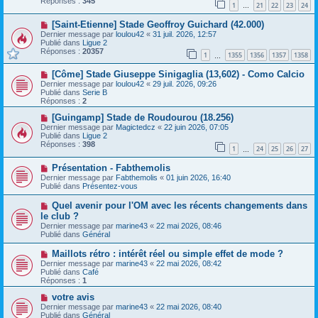
Réponses :
345
1
21
22
23
24
e
…
s
a
a
N
[Saint-Etienne] Stade Geoffroy Guichard (42.000)
u
g
o
m
e
Dernier message par
loulou42
«
31 juil. 2026, 12:57
u
e
Publié dans
Ligue 2
v
s
Réponses :
20357
1
1355
1356
1357
1358
e
…
s
a
a
N
[Côme] Stade Giuseppe Sinigaglia (13,602) - Como Calcio
u
g
o
m
e
Dernier message par
loulou42
«
29 juil. 2026, 09:26
u
e
Publié dans
Serie B
v
s
Réponses :
2
e
s
a
N
a
[Guingamp] Stade de Roudourou (18.256)
u
o
g
Dernier message par
Magictedcz
«
22 juin 2026, 07:05
m
u
e
Publié dans
Ligue 2
e
v
Réponses :
398
1
24
25
26
27
s
e
…
s
a
N
a
Présentation - Fabthemolis
u
o
g
m
Dernier message par
Fabthemolis
«
01 juin 2026, 16:40
u
e
e
Publié dans
Présentez-vous
v
s
e
s
N
Quel avenir pour l'OM avec les récents changements dans
a
a
o
le club ?
u
g
u
Dernier message par
m
marine43
«
22 mai 2026, 08:46
e
v
Publié dans
e
Général
e
s
a
s
N
Maillots rétro : intérêt réel ou simple effet de mode ?
u
a
o
Dernier message par
m
marine43
«
22 mai 2026, 08:42
g
u
Publié dans
e
Café
e
v
Réponses :
s
1
e
s
a
N
votre avis
a
u
o
g
Dernier message par
marine43
«
22 mai 2026, 08:40
m
u
e
Publié dans
Général