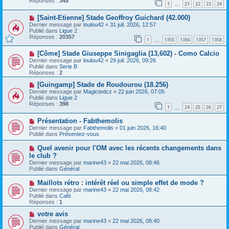
Réponses :
345
1
21
22
23
24
e
…
s
a
a
N
[Saint-Etienne] Stade Geoffroy Guichard (42.000)
u
g
o
m
e
Dernier message par
loulou42
«
31 juil. 2026, 12:57
u
e
Publié dans
Ligue 2
v
s
Réponses :
20357
1
1355
1356
1357
1358
e
…
s
a
a
N
[Côme] Stade Giuseppe Sinigaglia (13,602) - Como Calcio
u
g
o
m
e
Dernier message par
loulou42
«
29 juil. 2026, 09:26
u
e
Publié dans
Serie B
v
s
Réponses :
2
e
s
a
N
a
[Guingamp] Stade de Roudourou (18.256)
u
o
g
Dernier message par
Magictedcz
«
22 juin 2026, 07:05
m
u
e
Publié dans
Ligue 2
e
v
Réponses :
398
1
24
25
26
27
s
e
…
s
a
N
a
Présentation - Fabthemolis
u
o
g
m
Dernier message par
Fabthemolis
«
01 juin 2026, 16:40
u
e
e
Publié dans
Présentez-vous
v
s
e
s
N
Quel avenir pour l'OM avec les récents changements dans
a
a
o
le club ?
u
g
u
Dernier message par
m
marine43
«
22 mai 2026, 08:46
e
v
Publié dans
e
Général
e
s
a
s
N
Maillots rétro : intérêt réel ou simple effet de mode ?
u
a
o
Dernier message par
m
marine43
«
22 mai 2026, 08:42
g
u
Publié dans
e
Café
e
v
Réponses :
s
1
e
s
a
N
votre avis
a
u
o
g
Dernier message par
marine43
«
22 mai 2026, 08:40
m
u
e
Publié dans
Général