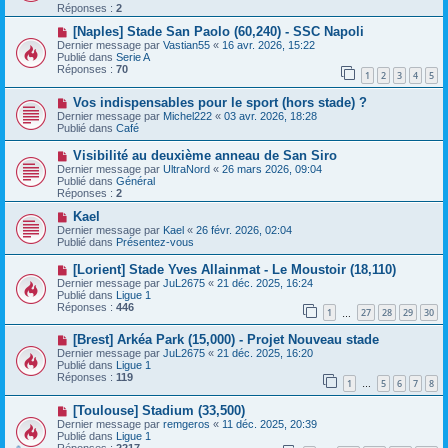
e
v
Réponses :
2
s
e
s
a
N
[Naples] Stade San Paolo (60,240) - SSC Napoli
a
u
o
Dernier message par
Vastian55
«
16 avr. 2026, 15:22
g
m
u
Publié dans
Serie A
e
e
v
Réponses :
70
1
2
3
4
5
s
e
s
a
N
a
Vos indispensables pour le sport (hors stade) ?
u
o
g
m
Dernier message par
Michel222
«
03 avr. 2026, 18:28
u
e
e
Publié dans
Café
v
s
e
s
N
Visibilité au deuxième anneau de San Siro
a
a
o
Dernier message par
UltraNord
«
26 mars 2026, 09:04
u
g
u
Publié dans
Général
m
e
v
Réponses :
2
e
e
s
a
N
Kael
s
u
o
Dernier message par
Kael
«
26 févr. 2026, 02:04
a
m
u
Publié dans
Présentez-vous
g
e
v
e
s
e
N
[Lorient] Stade Yves Allainmat - Le Moustoir (18,110)
s
a
o
Dernier message par
JuL2675
«
21 déc. 2025, 16:24
a
u
u
Publié dans
Ligue 1
g
m
v
Réponses :
446
e
e
1
27
28
29
30
e
…
s
a
s
N
[Brest] Arkéa Park (15,000) - Projet Nouveau stade
u
a
o
m
Dernier message par
JuL2675
«
21 déc. 2025, 16:20
g
u
e
Publié dans
Ligue 1
e
v
s
Réponses :
119
1
5
6
7
8
e
…
s
a
a
N
[Toulouse] Stadium (33,500)
u
g
o
m
e
Dernier message par
remgeros
«
11 déc. 2025, 20:39
u
e
Publié dans
Ligue 1
v
s
Réponses :
2217