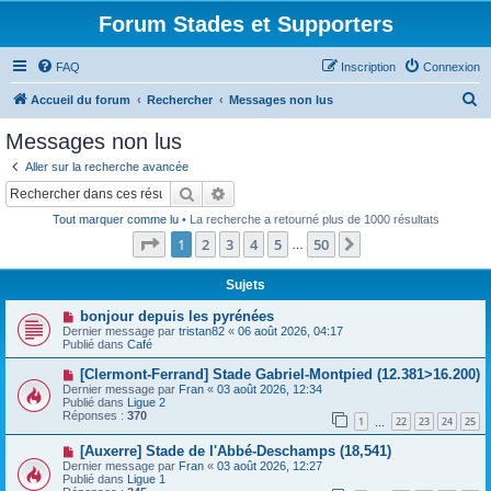
Forum Stades et Supporters
FAQ
Inscription
Connexion
R
Accueil du forum
Rechercher
Messages non lus
e
Messages non lus
c
Aller sur la recherche avancée
h
Rechercher
Recherche avancée
e
Tout marquer comme lu
• La recherche a retourné plus de 1000 résultats
r
Page
1
sur
50
1
2
3
4
5
50
Suivant
…
c
h
Sujets
e
N
bonjour depuis les pyrénées
o
Dernier message par
tristan82
«
06 août 2026, 04:17
r
u
Publié dans
Café
v
e
N
[Clermont-Ferrand] Stade Gabriel-Montpied (12.381>16.200)
a
o
Dernier message par
Fran
«
03 août 2026, 12:34
u
u
Publié dans
Ligue 2
m
v
Réponses :
370
e
1
22
23
24
25
e
…
s
a
s
N
[Auxerre] Stade de l'Abbé-Deschamps (18,541)
u
a
o
m
Dernier message par
Fran
«
03 août 2026, 12:27
g
u
e
Publié dans
Ligue 1
e
v
s