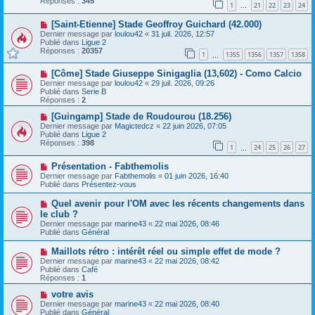
Réponses :
345
1
21
22
23
24
e
…
s
a
a
N
[Saint-Etienne] Stade Geoffroy Guichard (42.000)
u
g
o
m
e
Dernier message par
loulou42
«
31 juil. 2026, 12:57
u
e
Publié dans
Ligue 2
v
s
Réponses :
20357
1
1355
1356
1357
1358
e
…
s
a
a
N
[Côme] Stade Giuseppe Sinigaglia (13,602) - Como Calcio
u
g
o
m
e
Dernier message par
loulou42
«
29 juil. 2026, 09:26
u
e
Publié dans
Serie B
v
s
Réponses :
2
e
s
a
N
a
[Guingamp] Stade de Roudourou (18.256)
u
o
g
Dernier message par
Magictedcz
«
22 juin 2026, 07:05
m
u
e
Publié dans
Ligue 2
e
v
Réponses :
398
1
24
25
26
27
s
e
…
s
a
N
a
Présentation - Fabthemolis
u
o
g
m
Dernier message par
Fabthemolis
«
01 juin 2026, 16:40
u
e
e
Publié dans
Présentez-vous
v
s
e
s
N
Quel avenir pour l'OM avec les récents changements dans
a
a
o
le club ?
u
g
u
Dernier message par
m
marine43
«
22 mai 2026, 08:46
e
v
Publié dans
e
Général
e
s
a
s
N
Maillots rétro : intérêt réel ou simple effet de mode ?
u
a
o
Dernier message par
m
marine43
«
22 mai 2026, 08:42
g
u
Publié dans
e
Café
e
v
Réponses :
s
1
e
s
a
N
votre avis
a
u
o
g
Dernier message par
marine43
«
22 mai 2026, 08:40
m
u
e
Publié dans
Général