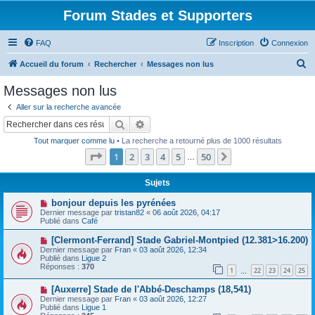
Forum Stades et Supporters
FAQ
Inscription
Connexion
R
Accueil du forum
Rechercher
Messages non lus
e
Messages non lus
c
Aller sur la recherche avancée
h
Rechercher
Recherche avancée
e
Tout marquer comme lu
• La recherche a retourné plus de 1000 résultats
r
Page
1
sur
50
1
2
3
4
5
50
Suivant
…
c
h
Sujets
e
N
bonjour depuis les pyrénées
o
Dernier message par
tristan82
«
06 août 2026, 04:17
r
u
Publié dans
Café
v
e
N
[Clermont-Ferrand] Stade Gabriel-Montpied (12.381>16.200)
a
o
Dernier message par
Fran
«
03 août 2026, 12:34
u
u
Publié dans
Ligue 2
m
v
Réponses :
370
e
1
22
23
24
25
e
…
s
a
s
N
[Auxerre] Stade de l'Abbé-Deschamps (18,541)
u
a
o
m
Dernier message par
Fran
«
03 août 2026, 12:27
g
u
e
Publié dans
Ligue 1
e
v
s