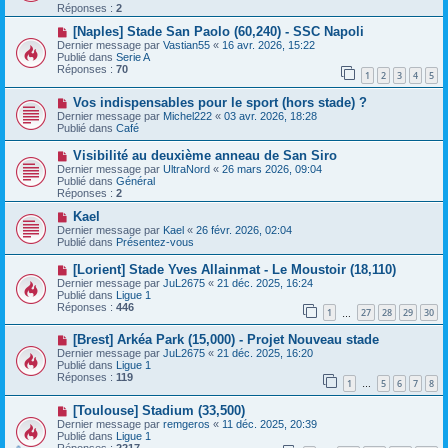
e
v
Réponses :
2
s
e
s
a
N
[Naples] Stade San Paolo (60,240) - SSC Napoli
a
u
o
Dernier message par
Vastian55
«
16 avr. 2026, 15:22
g
m
u
Publié dans
Serie A
e
e
v
Réponses :
70
1
2
3
4
5
s
e
s
a
N
a
Vos indispensables pour le sport (hors stade) ?
u
o
g
m
Dernier message par
Michel222
«
03 avr. 2026, 18:28
u
e
e
Publié dans
Café
v
s
e
s
N
Visibilité au deuxième anneau de San Siro
a
a
o
Dernier message par
UltraNord
«
26 mars 2026, 09:04
u
g
u
Publié dans
Général
m
e
v
Réponses :
2
e
e
s
a
N
Kael
s
u
o
Dernier message par
Kael
«
26 févr. 2026, 02:04
a
m
u
Publié dans
Présentez-vous
g
e
v
e
s
e
N
[Lorient] Stade Yves Allainmat - Le Moustoir (18,110)
s
a
o
Dernier message par
JuL2675
«
21 déc. 2025, 16:24
a
u
u
Publié dans
Ligue 1
g
m
v
Réponses :
446
e
e
1
27
28
29
30
e
…
s
a
s
N
[Brest] Arkéa Park (15,000) - Projet Nouveau stade
u
a
o
m
Dernier message par
JuL2675
«
21 déc. 2025, 16:20
g
u
e
Publié dans
Ligue 1
e
v
s
Réponses :
119
1
5
6
7
8
e
…
s
a
a
N
[Toulouse] Stadium (33,500)
u
g
o
m
e
Dernier message par
remgeros
«
11 déc. 2025, 20:39
u
e
Publié dans
Ligue 1
v
s
Réponses :
2217