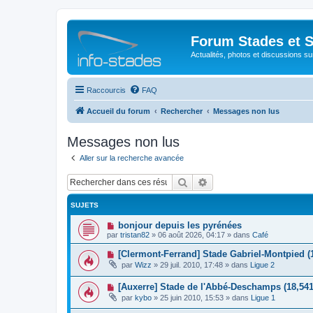
Forum Stades et 
Actualités, photos et discussions su
Raccourcis
FAQ
Accueil du forum
Rechercher
Messages non lus
Messages non lus
Aller sur la recherche avancée
Rechercher
Recherche avancée
SUJETS
N
bonjour depuis les pyrénées
o
par
tristan82
»
06 août 2026, 04:17
» dans
Café
u
v
N
[Clermont-Ferrand] Stade Gabriel-Montpied (
e
o
par
Wizz
»
29 juil. 2010, 17:48
» dans
Ligue 2
a
u
u
v
m
N
[Auxerre] Stade de l'Abbé-Deschamps (18,541
e
e
o
a
par
kybo
»
25 juin 2010, 15:53
» dans
Ligue 1
s
u
u
s
v
m