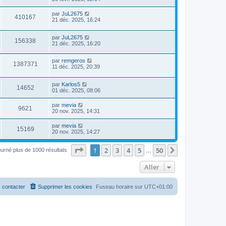
par
JuL2675
410167
21 déc. 2025, 16:24
par
JuL2675
156338
21 déc. 2025, 16:20
par
remgeros
1387371
11 déc. 2025, 20:39
par
Karlos5
14652
01 déc. 2025, 08:06
par
mevia
9621
20 nov. 2025, 14:31
par
mevia
15169
20 nov. 2025, 14:27
Page
1
sur
50
1
2
3
4
5
50
Suivant
ourné plus de 1000 résultats
…
Aller
 contacter
Supprimer les cookies
Fuseau horaire sur
UTC+01:00