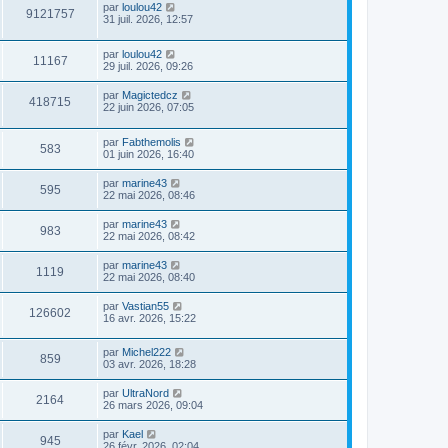
par
loulou42
9121757
31 juil. 2026, 12:57
par
loulou42
11167
29 juil. 2026, 09:26
par
Magictedcz
418715
22 juin 2026, 07:05
par
Fabthemolis
583
01 juin 2026, 16:40
par
marine43
595
22 mai 2026, 08:46
par
marine43
983
22 mai 2026, 08:42
par
marine43
1119
22 mai 2026, 08:40
par
Vastian55
126602
16 avr. 2026, 15:22
par
Michel222
859
03 avr. 2026, 18:28
par
UltraNord
2164
26 mars 2026, 09:04
par
Kael
945
26 févr. 2026, 02:04