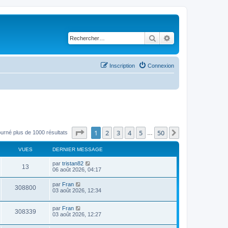
Rechercher
Recherche avancé
Inscription
Connexion
Page
1
sur
50
1
2
3
4
5
50
Suivant
ourné plus de 1000 résultats
…
VUES
DERNIER MESSAGE
par
tristan82
13
06 août 2026, 04:17
par
Fran
308800
03 août 2026, 12:34
par
Fran
308339
03 août 2026, 12:27