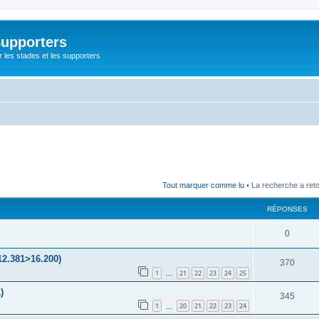
Supporters
r les stades et les supporters
Tout marquer comme lu
• La recherche a ret
RÉPONSES
0
12.381>16.200)
370
1
21
22
23
24
25
…
)
345
1
20
21
22
23
24
…