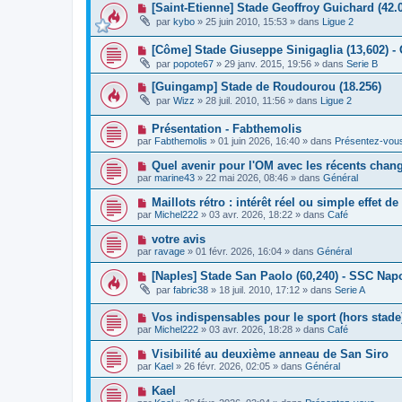
a
N
[Saint-Etienne] Stade Geoffroy Guichard (42.
e
e
g
o
a
s
par
kybo
»
25 juin 2010, 15:53
» dans
Ligue 2
e
u
u
s
v
m
a
N
[Côme] Stade Giuseppe Sinigaglia (13,602) -
e
e
g
o
a
s
e
par
popote67
»
29 janv. 2015, 19:56
» dans
Serie B
u
u
s
v
m
a
N
[Guingamp] Stade de Roudourou (18.256)
e
e
g
o
par
Wizz
»
28 juil. 2010, 11:56
» dans
Ligue 2
a
s
e
u
u
s
v
m
a
N
Présentation - Fabthemolis
e
e
g
o
a
par
Fabthemolis
»
01 juin 2026, 16:40
» dans
Présentez-vou
s
e
u
u
s
v
m
N
Quel avenir pour l'OM avec les récents chan
a
e
e
o
g
par
marine43
»
22 mai 2026, 08:46
» dans
Général
a
s
u
e
u
s
v
N
Maillots rétro : intérêt réel ou simple effet d
m
a
e
o
e
g
par
Michel222
»
03 avr. 2026, 18:22
» dans
Café
a
u
s
e
u
v
s
N
votre avis
m
e
a
o
e
par
ravage
»
01 févr. 2026, 16:04
» dans
Général
a
g
u
s
u
e
v
s
N
[Naples] Stade San Paolo (60,240) - SSC Napo
m
e
a
o
e
par
fabric38
»
18 juil. 2010, 17:12
» dans
Serie A
a
g
u
s
u
e
v
s
m
N
Vos indispensables pour le sport (hors stade
e
a
e
o
a
g
par
Michel222
»
03 avr. 2026, 18:28
» dans
Café
s
u
u
e
s
v
m
N
Visibilité au deuxième anneau de San Siro
a
e
e
o
g
par
Kael
»
26 févr. 2026, 02:05
» dans
Général
a
s
u
e
u
s
v
N
Kael
m
a
e
o
e