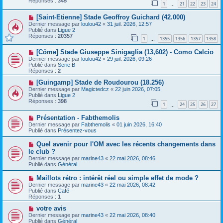
Réponses :
345
1
21
22
23
24
e
…
s
a
a
N
[Saint-Etienne] Stade Geoffroy Guichard (42.000)
u
g
o
m
e
Dernier message par
loulou42
«
31 juil. 2026, 12:57
u
e
Publié dans
Ligue 2
v
s
Réponses :
20357
1
1355
1356
1357
1358
e
…
s
a
a
N
[Côme] Stade Giuseppe Sinigaglia (13,602) - Como Calcio
u
g
o
m
e
Dernier message par
loulou42
«
29 juil. 2026, 09:26
u
e
Publié dans
Serie B
v
s
Réponses :
2
e
s
a
N
a
[Guingamp] Stade de Roudourou (18.256)
u
o
g
Dernier message par
Magictedcz
«
22 juin 2026, 07:05
m
u
e
Publié dans
Ligue 2
e
v
Réponses :
398
1
24
25
26
27
s
e
…
s
a
N
a
Présentation - Fabthemolis
u
o
g
m
Dernier message par
Fabthemolis
«
01 juin 2026, 16:40
u
e
e
Publié dans
Présentez-vous
v
s
e
s
N
Quel avenir pour l'OM avec les récents changements dans
a
a
o
le club ?
u
g
u
Dernier message par
m
marine43
«
22 mai 2026, 08:46
e
v
Publié dans
e
Général
e
s
a
s
N
Maillots rétro : intérêt réel ou simple effet de mode ?
u
a
o
Dernier message par
m
marine43
«
22 mai 2026, 08:42
g
u
Publié dans
e
Café
e
v
Réponses :
s
1
e
s
a
N
votre avis
a
u
o
g
Dernier message par
marine43
«
22 mai 2026, 08:40
m
u
e
Publié dans
Général