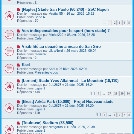
e
v
Réponses :
2
s
e
s
a
N
[Naples] Stade San Paolo (60,240) - SSC Napoli
a
u
o
Dernier message par
Vastian55
«
16 avr. 2026, 15:22
g
m
u
Publié dans
Serie A
e
e
v
Réponses :
70
1
2
3
4
5
s
e
s
a
N
a
Vos indispensables pour le sport (hors stade) ?
u
o
g
m
Dernier message par
Michel222
«
03 avr. 2026, 18:28
u
e
e
Publié dans
Café
v
s
e
s
N
Visibilité au deuxième anneau de San Siro
a
a
o
Dernier message par
UltraNord
«
26 mars 2026, 09:04
u
g
u
Publié dans
Général
m
e
v
Réponses :
2
e
e
s
a
N
Kael
s
u
o
Dernier message par
Kael
«
26 févr. 2026, 02:04
a
m
u
Publié dans
Présentez-vous
g
e
v
e
s
e
N
[Lorient] Stade Yves Allainmat - Le Moustoir (18,110)
s
a
o
Dernier message par
JuL2675
«
21 déc. 2025, 16:24
a
u
u
Publié dans
Ligue 1
g
m
v
Réponses :
446
e
e
1
27
28
29
30
e
…
s
a
s
N
[Brest] Arkéa Park (15,000) - Projet Nouveau stade
u
a
o
m
Dernier message par
JuL2675
«
21 déc. 2025, 16:20
g
u
e
Publié dans
Ligue 1
e
v
s
Réponses :
119
1
5
6
7
8
e
…
s
a
a
N
[Toulouse] Stadium (33,500)
u
g
o
m
e
Dernier message par
remgeros
«
11 déc. 2025, 20:39
u
e
Publié dans
Ligue 1
v
s
Réponses :
2217