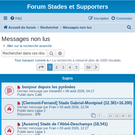
Forum Stades et Supporters
FAQ
Inscription
Connexion
R
Accueil du forum
Rechercher
Messages non lus
e
Messages non lus
c
Aller sur la recherche avancée
h
Rechercher
Recherche avancée
e
Tout marquer comme lu
• La recherche a retourné plus de 1000 résultats
r
Page
1
sur
50
1
2
3
4
5
50
Suivant
…
c
h
Sujets
e
N
bonjour depuis les pyrénées
o
Dernier message par
tristan82
«
06 août 2026, 04:17
r
u
Publié dans
Café
v
e
N
[Clermont-Ferrand] Stade Gabriel-Montpied (12.381>16.200)
a
o
Dernier message par
Fran
«
03 août 2026, 12:34
u
u
Publié dans
Ligue 2
m
v
Réponses :
370
e
1
22
23
24
25
e
…
s
a
s
N
[Auxerre] Stade de l'Abbé-Deschamps (18,541)
u
a
o
m
Dernier message par
Fran
«
03 août 2026, 12:27
g
u
e
Publié dans
Ligue 1
e
v
s