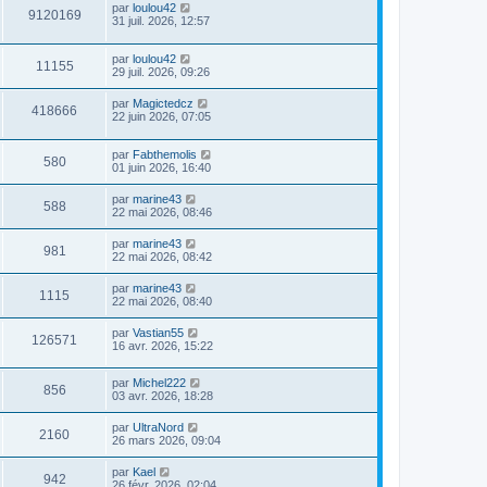
par
loulou42
9120169
31 juil. 2026, 12:57
par
loulou42
11155
29 juil. 2026, 09:26
par
Magictedcz
418666
22 juin 2026, 07:05
par
Fabthemolis
580
01 juin 2026, 16:40
par
marine43
588
22 mai 2026, 08:46
par
marine43
981
22 mai 2026, 08:42
par
marine43
1115
22 mai 2026, 08:40
par
Vastian55
126571
16 avr. 2026, 15:22
par
Michel222
856
03 avr. 2026, 18:28
par
UltraNord
2160
26 mars 2026, 09:04
par
Kael
942
26 févr. 2026, 02:04