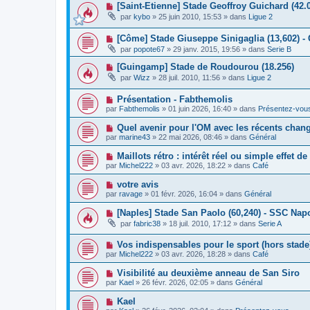
a
N
[Saint-Etienne] Stade Geoffroy Guichard (42.
e
e
g
o
a
s
par
kybo
»
25 juin 2010, 15:53
» dans
Ligue 2
e
u
u
s
v
m
a
N
[Côme] Stade Giuseppe Sinigaglia (13,602) -
e
e
g
o
a
s
e
par
popote67
»
29 janv. 2015, 19:56
» dans
Serie B
u
u
s
v
m
a
N
[Guingamp] Stade de Roudourou (18.256)
e
e
g
o
par
Wizz
»
28 juil. 2010, 11:56
» dans
Ligue 2
a
s
e
u
u
s
v
m
a
N
Présentation - Fabthemolis
e
e
g
o
a
par
Fabthemolis
»
01 juin 2026, 16:40
» dans
Présentez-vou
s
e
u
u
s
v
m
N
Quel avenir pour l'OM avec les récents chan
a
e
e
o
g
par
marine43
»
22 mai 2026, 08:46
» dans
Général
a
s
u
e
u
s
v
N
Maillots rétro : intérêt réel ou simple effet d
m
a
e
o
e
g
par
Michel222
»
03 avr. 2026, 18:22
» dans
Café
a
u
s
e
u
v
s
N
votre avis
m
e
a
o
e
par
ravage
»
01 févr. 2026, 16:04
» dans
Général
a
g
u
s
u
e
v
s
N
[Naples] Stade San Paolo (60,240) - SSC Napo
m
e
a
o
e
par
fabric38
»
18 juil. 2010, 17:12
» dans
Serie A
a
g
u
s
u
e
v
s
m
N
Vos indispensables pour le sport (hors stade
e
a
e
o
a
g
par
Michel222
»
03 avr. 2026, 18:28
» dans
Café
s
u
u
e
s
v
m
N
Visibilité au deuxième anneau de San Siro
a
e
e
o
g
par
Kael
»
26 févr. 2026, 02:05
» dans
Général
a
s
u
e
u
s
v
N
Kael
m
a
e
o
e