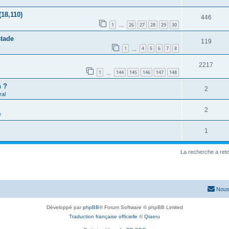
(18,110)
446
1
26
27
28
29
30
…
stade
119
1
4
5
6
7
8
…
2217
1
144
145
146
147
148
…
h ?
2
al
2
e
1
La recherche a ret
Nous
Développé par
phpBB
® Forum Software © phpBB Limited
Traduction française officielle
©
Qiaeru