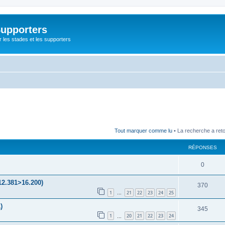
Supporters
r les stades et les supporters
Tout marquer comme lu
• La recherche a ret
RÉPONSES
0
12.381>16.200)
370
1
21
22
23
24
25
…
)
345
1
20
21
22
23
24
…