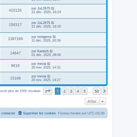
par
JuL2675
410126
21 déc. 2025, 16:24
par
JuL2675
156317
21 déc. 2025, 16:20
par
remgeros
1387169
11 déc. 2025, 20:39
par
Karlos5
14647
01 déc. 2025, 08:06
par
mevia
9619
20 nov. 2025, 14:31
par
mevia
15168
20 nov. 2025, 14:27
Page
1
sur
50
1
2
3
4
5
50
Suivant
ourné plus de 1000 résultats
…
Aller
 contacter
Supprimer les cookies
Fuseau horaire sur
UTC+01:00