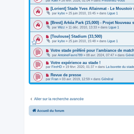
g
par
Kael
»
26 févr. 2026, 02:04
» dans
Présentez-vous
a
u
s
e
u
v
s
N
[Lorient] Stade Yves Allainmat - Le Moustoir 
m
e
a
o
e
par
kybo
»
25 juin 2010, 15:45
» dans
Ligue 1
a
g
u
s
u
e
v
s
m
N
[Brest] Arkéa Park (15,000) - Projet Nouveau 
e
a
e
o
a
g
par
Wizz
»
11 déc. 2010, 13:33
» dans
Ligue 1
s
u
u
e
s
v
m
a
N
[Toulouse] Stadium (33,500)
e
e
g
o
a
s
par
kybo
»
25 juin 2010, 15:48
» dans
Ligue 1
e
u
u
s
v
m
a
N
Votre stade préféré pour l'ambiance de matc
e
e
g
o
a
s
e
par
AntoineFavre789
»
08 avr. 2024, 07:47
» dans
Génér
u
u
s
v
m
a
N
Votre expérience au stade !
e
e
g
o
par
FireHD
»
19 févr. 2020, 01:37
» dans
La buvette du stad
a
s
e
u
u
s
v
N
Revue de presse
m
a
e
o
e
g
par
Fran
»
03 avr. 2019, 12:59
» dans
Général
a
u
s
e
u
v
s
m
e
a
e
a
g
s
u
e
s
Aller sur la recherche avancée
m
a
e
g
s
e
s
Accueil du forum
a
g
e