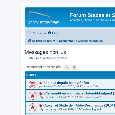
Forum Stades et 
Actualités, photos et discussions su
Raccourcis
FAQ
Accueil du forum
Rechercher
Messages non lus
Messages non lus
Aller sur la recherche avancée
Rechercher
Recherche avancée
SUJETS
N
bonjour depuis les pyrénées
o
par
tristan82
»
06 août 2026, 04:17
» dans
Café
u
v
N
[Clermont-Ferrand] Stade Gabriel-Montpied (
e
o
par
Wizz
»
29 juil. 2010, 17:48
» dans
Ligue 2
a
u
u
v
m
N
[Auxerre] Stade de l'Abbé-Deschamps (18,541
e
e
o
a
par
kybo
»
25 juin 2010, 15:53
» dans
Ligue 1
s
u
u
s
v
m