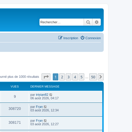
Rechercher
Recherche avancé
Inscription
Connexion
Page
1
sur
50
1
2
3
4
5
50
Suivant
ourné plus de 1000 résultats
…
VUES
DERNIER MESSAGE
par
tristan82
9
06 août 2026, 04:17
par
Fran
308720
03 août 2026, 12:34
par
Fran
308171
03 août 2026, 12:27