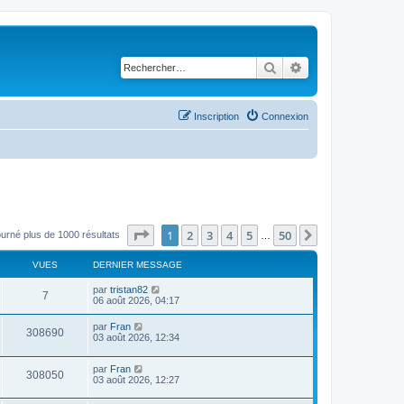
Rechercher
Recherche avancé
Inscription
Connexion
Page
1
sur
50
1
2
3
4
5
50
Suivant
ourné plus de 1000 résultats
…
VUES
DERNIER MESSAGE
par
tristan82
7
06 août 2026, 04:17
par
Fran
308690
03 août 2026, 12:34
par
Fran
308050
03 août 2026, 12:27