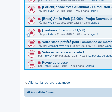
g
par
Kael
»
26 févr. 2026, 02:04
» dans
Présentez-vous
a
u
s
e
u
v
s
N
[Lorient] Stade Yves Allainmat - Le Moustoir 
m
e
a
o
e
par
kybo
»
25 juin 2010, 15:45
» dans
Ligue 1
a
g
u
s
u
e
v
s
m
N
[Brest] Arkéa Park (15,000) - Projet Nouveau 
e
a
e
o
a
g
par
Wizz
»
11 déc. 2010, 13:33
» dans
Ligue 1
s
u
u
e
s
v
m
a
N
[Toulouse] Stadium (33,500)
e
e
g
o
a
s
par
kybo
»
25 juin 2010, 15:48
» dans
Ligue 1
e
u
u
s
v
m
a
N
Votre stade préféré pour l'ambiance de matc
e
e
g
o
a
s
e
par
AntoineFavre789
»
08 avr. 2024, 07:47
» dans
Génér
u
u
s
v
m
a
N
Votre expérience au stade !
e
e
g
o
par
FireHD
»
19 févr. 2020, 01:37
» dans
La buvette du stad
a
s
e
u
u
s
v
N
Revue de presse
m
a
e
o
e
g
par
Fran
»
03 avr. 2019, 12:59
» dans
Général
a
u
s
e
u
v
s
m
e
a
e
a
g
s
u
e
s
Aller sur la recherche avancée
m
a
e
g
s
e
s
Accueil du forum
a
g
e