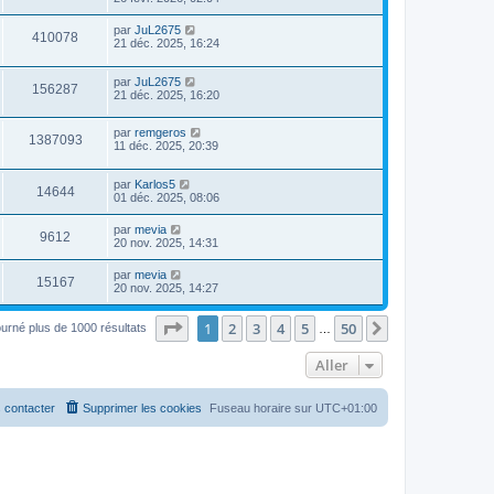
par
JuL2675
410078
21 déc. 2025, 16:24
par
JuL2675
156287
21 déc. 2025, 16:20
par
remgeros
1387093
11 déc. 2025, 20:39
par
Karlos5
14644
01 déc. 2025, 08:06
par
mevia
9612
20 nov. 2025, 14:31
par
mevia
15167
20 nov. 2025, 14:27
Page
1
sur
50
1
2
3
4
5
50
Suivant
ourné plus de 1000 résultats
…
Aller
 contacter
Supprimer les cookies
Fuseau horaire sur
UTC+01:00