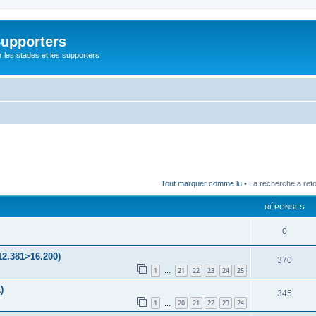
Supporters
r les stades et les supporters
Tout marquer comme lu
• La recherche a ret
RÉPONSES
0
12.381>16.200)
370
1
21
22
23
24
25
…
)
345
1
20
21
22
23
24
…