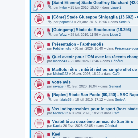
a
N
[Saint-Etienne] Stade Geoffroy Guichard (42.
e
e
g
o
a
s
par
kybo
»
25 juin 2010, 15:53
» dans
Ligue 2
e
u
u
s
v
m
a
N
[Côme] Stade Giuseppe Sinigaglia (13,602) -
e
e
g
o
a
s
e
par
popote67
»
29 janv. 2015, 19:56
» dans
Serie B
u
u
s
v
m
a
N
[Guingamp] Stade de Roudourou (18.256)
e
e
g
o
par
Wizz
»
28 juil. 2010, 11:56
» dans
Ligue 2
a
s
e
u
u
s
v
m
a
N
Présentation - Fabthemolis
e
e
g
o
a
par
Fabthemolis
»
01 juin 2026, 16:40
» dans
Présentez-vou
s
e
u
u
s
v
m
N
Quel avenir pour l'OM avec les récents chan
a
e
e
o
g
par
marine43
»
22 mai 2026, 08:46
» dans
Général
a
s
u
e
u
s
v
N
Maillots rétro : intérêt réel ou simple effet d
m
a
e
o
e
g
par
Michel222
»
03 avr. 2026, 18:22
» dans
Café
a
u
s
e
u
v
s
N
votre avis
m
e
a
o
e
par
ravage
»
01 févr. 2026, 16:04
» dans
Général
a
g
u
s
u
e
v
s
N
[Naples] Stade San Paolo (60,240) - SSC Napo
m
e
a
o
e
par
fabric38
»
18 juil. 2010, 17:12
» dans
Serie A
a
g
u
s
u
e
v
s
m
N
Vos indispensables pour le sport (hors stade
e
a
e
o
a
g
par
Michel222
»
03 avr. 2026, 18:28
» dans
Café
s
u
u
e
s
v
m
N
Visibilité au deuxième anneau de San Siro
a
e
e
o
g
par
Kael
»
26 févr. 2026, 02:05
» dans
Général
a
s
u
e
u
s
v
N
Kael
m
a
e
o
e