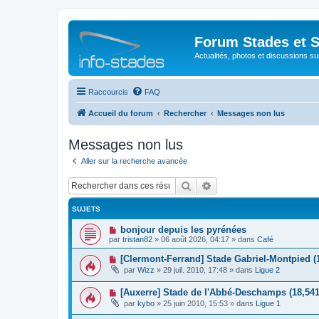
Forum Stades et 
Actualités, photos et discussions su
Raccourcis
FAQ
Accueil du forum
Rechercher
Messages non lus
Messages non lus
Aller sur la recherche avancée
Rechercher
Recherche avancée
SUJETS
N
bonjour depuis les pyrénées
o
par
tristan82
»
06 août 2026, 04:17
» dans
Café
u
v
N
[Clermont-Ferrand] Stade Gabriel-Montpied (
e
o
par
Wizz
»
29 juil. 2010, 17:48
» dans
Ligue 2
a
u
u
v
m
N
[Auxerre] Stade de l'Abbé-Deschamps (18,541
e
e
o
a
par
kybo
»
25 juin 2010, 15:53
» dans
Ligue 1
s
u
u
s
v
m