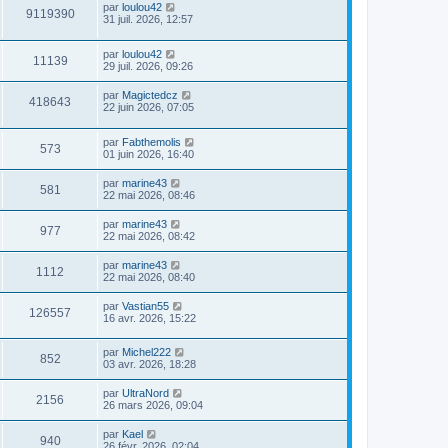
par
loulou42
9119390
31 juil. 2026, 12:57
par
loulou42
11139
29 juil. 2026, 09:26
par
Magictedcz
418643
22 juin 2026, 07:05
par
Fabthemolis
573
01 juin 2026, 16:40
par
marine43
581
22 mai 2026, 08:46
par
marine43
977
22 mai 2026, 08:42
par
marine43
1112
22 mai 2026, 08:40
par
Vastian55
126557
16 avr. 2026, 15:22
par
Michel222
852
03 avr. 2026, 18:28
par
UltraNord
2156
26 mars 2026, 09:04
par
Kael
940
26 févr. 2026, 02:04