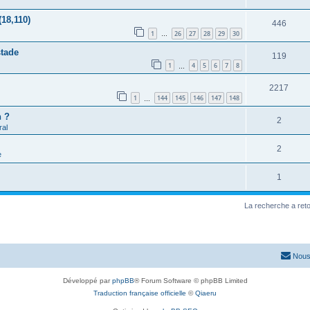
(18,110)
446
1
26
27
28
29
30
…
stade
119
1
4
5
6
7
8
…
2217
1
144
145
146
147
148
…
h ?
2
al
2
e
1
La recherche a ret
Nous
Développé par
phpBB
® Forum Software © phpBB Limited
Traduction française officielle
©
Qiaeru