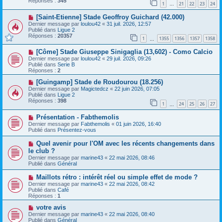
Réponses :
345
1
21
22
23
24
e
…
s
a
a
N
[Saint-Etienne] Stade Geoffroy Guichard (42.000)
u
g
o
m
e
Dernier message par
loulou42
«
31 juil. 2026, 12:57
u
e
Publié dans
Ligue 2
v
s
Réponses :
20357
1
1355
1356
1357
1358
e
…
s
a
a
N
[Côme] Stade Giuseppe Sinigaglia (13,602) - Como Calcio
u
g
o
m
e
Dernier message par
loulou42
«
29 juil. 2026, 09:26
u
e
Publié dans
Serie B
v
s
Réponses :
2
e
s
a
N
a
[Guingamp] Stade de Roudourou (18.256)
u
o
g
Dernier message par
Magictedcz
«
22 juin 2026, 07:05
m
u
e
Publié dans
Ligue 2
e
v
Réponses :
398
1
24
25
26
27
s
e
…
s
a
N
a
Présentation - Fabthemolis
u
o
g
m
Dernier message par
Fabthemolis
«
01 juin 2026, 16:40
u
e
e
Publié dans
Présentez-vous
v
s
e
s
N
Quel avenir pour l'OM avec les récents changements dans
a
a
o
le club ?
u
g
u
Dernier message par
m
marine43
«
22 mai 2026, 08:46
e
v
Publié dans
e
Général
e
s
a
s
N
Maillots rétro : intérêt réel ou simple effet de mode ?
u
a
o
Dernier message par
m
marine43
«
22 mai 2026, 08:42
g
u
Publié dans
e
Café
e
v
Réponses :
s
1
e
s
a
N
votre avis
a
u
o
g
Dernier message par
marine43
«
22 mai 2026, 08:40
m
u
e
Publié dans
Général