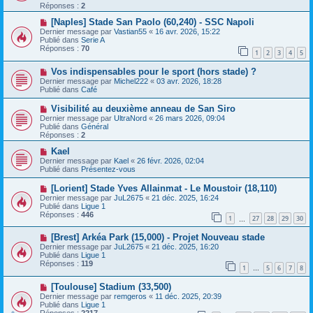
e
v
Réponses :
2
s
e
s
a
N
[Naples] Stade San Paolo (60,240) - SSC Napoli
a
u
o
Dernier message par
Vastian55
«
16 avr. 2026, 15:22
g
m
u
Publié dans
Serie A
e
e
v
Réponses :
70
1
2
3
4
5
s
e
s
a
N
a
Vos indispensables pour le sport (hors stade) ?
u
o
g
m
Dernier message par
Michel222
«
03 avr. 2026, 18:28
u
e
e
Publié dans
Café
v
s
e
s
N
Visibilité au deuxième anneau de San Siro
a
a
o
Dernier message par
UltraNord
«
26 mars 2026, 09:04
u
g
u
Publié dans
Général
m
e
v
Réponses :
2
e
e
s
a
N
Kael
s
u
o
Dernier message par
Kael
«
26 févr. 2026, 02:04
a
m
u
Publié dans
Présentez-vous
g
e
v
e
s
e
N
[Lorient] Stade Yves Allainmat - Le Moustoir (18,110)
s
a
o
Dernier message par
JuL2675
«
21 déc. 2025, 16:24
a
u
u
Publié dans
Ligue 1
g
m
v
Réponses :
446
e
e
1
27
28
29
30
e
…
s
a
s
N
[Brest] Arkéa Park (15,000) - Projet Nouveau stade
u
a
o
m
Dernier message par
JuL2675
«
21 déc. 2025, 16:20
g
u
e
Publié dans
Ligue 1
e
v
s
Réponses :
119
1
5
6
7
8
e
…
s
a
a
N
[Toulouse] Stadium (33,500)
u
g
o
m
e
Dernier message par
remgeros
«
11 déc. 2025, 20:39
u
e
Publié dans
Ligue 1
v
s
Réponses :
2217