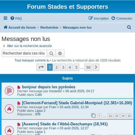
Forum Stades et Supporters
FAQ
Inscription
Connexion
R
Accueil du forum
Rechercher
Messages non lus
e
Messages non lus
c
Aller sur la recherche avancée
h
Rechercher
Recherche avancée
e
Tout marquer comme lu
• La recherche a retourné plus de 1000 résultats
r
Page
1
sur
50
1
2
3
4
5
50
Suivant
…
c
h
Sujets
e
N
bonjour depuis les pyrénées
o
Dernier message par
tristan82
«
06 août 2026, 04:17
r
u
Publié dans
Café
v
e
N
[Clermont-Ferrand] Stade Gabriel-Montpied (12.381>16.200)
a
o
Dernier message par
Fran
«
03 août 2026, 12:34
u
u
Publié dans
Ligue 2
m
v
Réponses :
370
e
1
22
23
24
25
e
…
s
a
s
N
[Auxerre] Stade de l'Abbé-Deschamps (18,541)
u
a
o
m
Dernier message par
Fran
«
03 août 2026, 12:27
g
u
e
Publié dans
Ligue 1
e
v
s