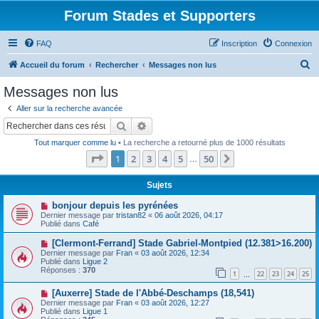
Forum Stades et Supporters
FAQ
Inscription
Connexion
R
Accueil du forum
Rechercher
Messages non lus
e
Messages non lus
c
Aller sur la recherche avancée
h
Rechercher
Recherche avancée
e
Tout marquer comme lu
• La recherche a retourné plus de 1000 résultats
r
Page
1
sur
50
1
2
3
4
5
50
Suivant
…
c
h
Sujets
e
N
bonjour depuis les pyrénées
o
Dernier message par
tristan82
«
06 août 2026, 04:17
r
u
Publié dans
Café
v
e
N
[Clermont-Ferrand] Stade Gabriel-Montpied (12.381>16.200)
a
o
Dernier message par
Fran
«
03 août 2026, 12:34
u
u
Publié dans
Ligue 2
m
v
Réponses :
370
e
1
22
23
24
25
e
…
s
a
s
N
[Auxerre] Stade de l'Abbé-Deschamps (18,541)
u
a
o
m
Dernier message par
Fran
«
03 août 2026, 12:27
g
u
e
Publié dans
Ligue 1
e
v
s