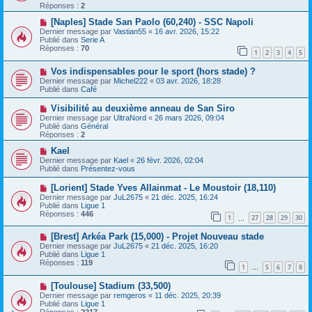
e
v
Réponses :
2
s
e
s
a
N
[Naples] Stade San Paolo (60,240) - SSC Napoli
a
u
o
Dernier message par
Vastian55
«
16 avr. 2026, 15:22
g
m
u
Publié dans
Serie A
e
e
v
Réponses :
70
1
2
3
4
5
s
e
s
a
N
a
Vos indispensables pour le sport (hors stade) ?
u
o
g
m
Dernier message par
Michel222
«
03 avr. 2026, 18:28
u
e
e
Publié dans
Café
v
s
e
s
N
Visibilité au deuxième anneau de San Siro
a
a
o
Dernier message par
UltraNord
«
26 mars 2026, 09:04
u
g
u
Publié dans
Général
m
e
v
Réponses :
2
e
e
s
a
N
Kael
s
u
o
Dernier message par
Kael
«
26 févr. 2026, 02:04
a
m
u
Publié dans
Présentez-vous
g
e
v
e
s
e
N
[Lorient] Stade Yves Allainmat - Le Moustoir (18,110)
s
a
o
Dernier message par
JuL2675
«
21 déc. 2025, 16:24
a
u
u
Publié dans
Ligue 1
g
m
v
Réponses :
446
e
e
1
27
28
29
30
e
…
s
a
s
N
[Brest] Arkéa Park (15,000) - Projet Nouveau stade
u
a
o
m
Dernier message par
JuL2675
«
21 déc. 2025, 16:20
g
u
e
Publié dans
Ligue 1
e
v
s
Réponses :
119
1
5
6
7
8
e
…
s
a
a
N
[Toulouse] Stadium (33,500)
u
g
o
m
e
Dernier message par
remgeros
«
11 déc. 2025, 20:39
u
e
Publié dans
Ligue 1
v
s
Réponses :
2217