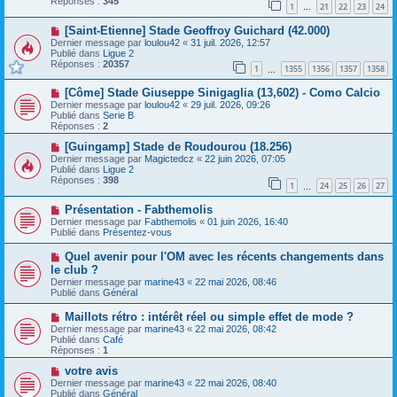
Réponses :
345
1
21
22
23
24
e
…
s
a
a
N
[Saint-Etienne] Stade Geoffroy Guichard (42.000)
u
g
o
m
e
Dernier message par
loulou42
«
31 juil. 2026, 12:57
u
e
Publié dans
Ligue 2
v
s
Réponses :
20357
1
1355
1356
1357
1358
e
…
s
a
a
N
[Côme] Stade Giuseppe Sinigaglia (13,602) - Como Calcio
u
g
o
m
e
Dernier message par
loulou42
«
29 juil. 2026, 09:26
u
e
Publié dans
Serie B
v
s
Réponses :
2
e
s
a
N
a
[Guingamp] Stade de Roudourou (18.256)
u
o
g
Dernier message par
Magictedcz
«
22 juin 2026, 07:05
m
u
e
Publié dans
Ligue 2
e
v
Réponses :
398
1
24
25
26
27
s
e
…
s
a
N
a
Présentation - Fabthemolis
u
o
g
m
Dernier message par
Fabthemolis
«
01 juin 2026, 16:40
u
e
e
Publié dans
Présentez-vous
v
s
e
s
N
Quel avenir pour l'OM avec les récents changements dans
a
a
o
le club ?
u
g
u
Dernier message par
m
marine43
«
22 mai 2026, 08:46
e
v
Publié dans
e
Général
e
s
a
s
N
Maillots rétro : intérêt réel ou simple effet de mode ?
u
a
o
Dernier message par
m
marine43
«
22 mai 2026, 08:42
g
u
Publié dans
e
Café
e
v
Réponses :
s
1
e
s
a
N
votre avis
a
u
o
g
Dernier message par
marine43
«
22 mai 2026, 08:40
m
u
e
Publié dans
Général