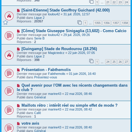
Réponses :
345
1
21
22
23
24
e
…
s
a
a
N
[Saint-Etienne] Stade Geoffroy Guichard (42.000)
u
g
o
m
e
Dernier message par
loulou42
«
31 juil. 2026, 12:57
u
e
Publié dans
Ligue 2
v
s
Réponses :
20357
1
1355
1356
1357
1358
e
…
s
a
a
N
[Côme] Stade Giuseppe Sinigaglia (13,602) - Como Calcio
u
g
o
m
e
Dernier message par
loulou42
«
29 juil. 2026, 09:26
u
e
Publié dans
Serie B
v
s
Réponses :
2
e
s
a
N
a
[Guingamp] Stade de Roudourou (18.256)
u
o
g
Dernier message par
Magictedcz
«
22 juin 2026, 07:05
m
u
e
Publié dans
Ligue 2
e
v
Réponses :
398
1
24
25
26
27
s
e
…
s
a
N
a
Présentation - Fabthemolis
u
o
g
m
Dernier message par
Fabthemolis
«
01 juin 2026, 16:40
u
e
e
Publié dans
Présentez-vous
v
s
e
s
N
Quel avenir pour l'OM avec les récents changements dans
a
a
o
le club ?
u
g
u
Dernier message par
m
marine43
«
22 mai 2026, 08:46
e
v
Publié dans
e
Général
e
s
a
s
N
Maillots rétro : intérêt réel ou simple effet de mode ?
u
a
o
Dernier message par
m
marine43
«
22 mai 2026, 08:42
g
u
Publié dans
e
Café
e
v
Réponses :
s
1
e
s
a
N
votre avis
a
u
o
g
Dernier message par
marine43
«
22 mai 2026, 08:40
m
u
e
Publié dans
Général