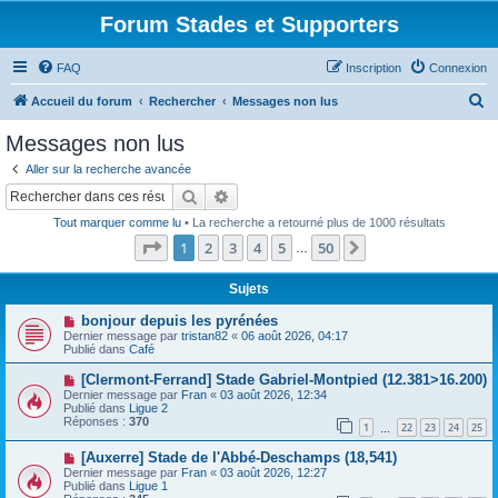
Forum Stades et Supporters
FAQ
Inscription
Connexion
R
Accueil du forum
Rechercher
Messages non lus
e
Messages non lus
c
Aller sur la recherche avancée
h
Rechercher
Recherche avancée
e
Tout marquer comme lu
• La recherche a retourné plus de 1000 résultats
r
Page
1
sur
50
1
2
3
4
5
50
Suivant
…
c
h
Sujets
e
N
bonjour depuis les pyrénées
o
Dernier message par
tristan82
«
06 août 2026, 04:17
r
u
Publié dans
Café
v
e
N
[Clermont-Ferrand] Stade Gabriel-Montpied (12.381>16.200)
a
o
Dernier message par
Fran
«
03 août 2026, 12:34
u
u
Publié dans
Ligue 2
m
v
Réponses :
370
e
1
22
23
24
25
e
…
s
a
s
N
[Auxerre] Stade de l'Abbé-Deschamps (18,541)
u
a
o
m
Dernier message par
Fran
«
03 août 2026, 12:27
g
u
e
Publié dans
Ligue 1
e
v
s