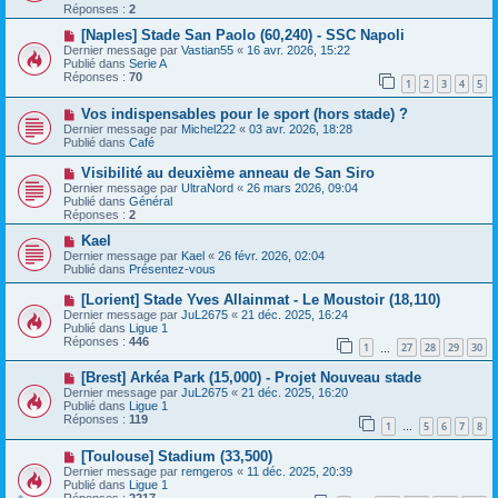
e
v
Réponses :
2
s
e
s
a
N
[Naples] Stade San Paolo (60,240) - SSC Napoli
a
u
o
Dernier message par
Vastian55
«
16 avr. 2026, 15:22
g
m
u
Publié dans
Serie A
e
e
v
Réponses :
70
1
2
3
4
5
s
e
s
a
N
a
Vos indispensables pour le sport (hors stade) ?
u
o
g
m
Dernier message par
Michel222
«
03 avr. 2026, 18:28
u
e
e
Publié dans
Café
v
s
e
s
N
Visibilité au deuxième anneau de San Siro
a
a
o
Dernier message par
UltraNord
«
26 mars 2026, 09:04
u
g
u
Publié dans
Général
m
e
v
Réponses :
2
e
e
s
a
N
Kael
s
u
o
Dernier message par
Kael
«
26 févr. 2026, 02:04
a
m
u
Publié dans
Présentez-vous
g
e
v
e
s
e
N
[Lorient] Stade Yves Allainmat - Le Moustoir (18,110)
s
a
o
Dernier message par
JuL2675
«
21 déc. 2025, 16:24
a
u
u
Publié dans
Ligue 1
g
m
v
Réponses :
446
e
e
1
27
28
29
30
e
…
s
a
s
N
[Brest] Arkéa Park (15,000) - Projet Nouveau stade
u
a
o
m
Dernier message par
JuL2675
«
21 déc. 2025, 16:20
g
u
e
Publié dans
Ligue 1
e
v
s
Réponses :
119
1
5
6
7
8
e
…
s
a
a
N
[Toulouse] Stadium (33,500)
u
g
o
m
e
Dernier message par
remgeros
«
11 déc. 2025, 20:39
u
e
Publié dans
Ligue 1
v
s
Réponses :
2217