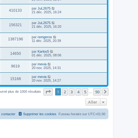
par
JuL2675
410133
21 déc. 2025, 16:24
par
JuL2675
156321
21 déc. 2025, 16:20
par
remgeros
1387196
11 déc. 2025, 20:39
par
Karlos5
14650
01 déc. 2025, 08:06
par
mevia
9619
20 nov. 2025, 14:31
par
mevia
15168
20 nov. 2025, 14:27
Page
1
sur
50
1
2
3
4
5
50
Suivant
ourné plus de 1000 résultats
…
Aller
 contacter
Supprimer les cookies
Fuseau horaire sur
UTC+01:00