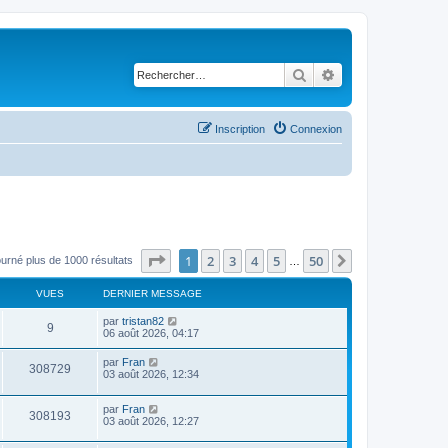
Rechercher
Recherche avancé
Inscription
Connexion
Page
1
sur
50
1
2
3
4
5
50
Suivant
ourné plus de 1000 résultats
…
VUES
DERNIER MESSAGE
par
tristan82
9
06 août 2026, 04:17
par
Fran
308729
03 août 2026, 12:34
par
Fran
308193
03 août 2026, 12:27