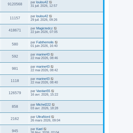
par
loulou42
9120568
31 juil. 2026, 12:57
par
loulou42
11157
29 juil. 2026, 09:26
par
Magictedcz
418671
22 juin 2026, 07:05
par
Fabthemolis
580
01 juin 2026, 16:40
par
marine43
592
22 mai 2026, 08:46
par
marine43
981
22 mai 2026, 08:42
par
marine43
1118
22 mai 2026, 08:40
par
Vastian55
126579
16 avr. 2026, 15:22
par
Michel222
858
03 avr. 2026, 18:28
par
UltraNord
2162
26 mars 2026, 09:04
par
Kael
945
26 févr. 2026, 02:04