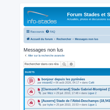
Forum Stades et 
Actualités, photos et discussions su
Raccourcis
FAQ
Accueil du forum
Rechercher
Messages non lus
Messages non lus
Aller sur la recherche avancée
Rechercher
Recherche avancée
SUJETS
N
bonjour depuis les pyrénées
o
par
tristan82
»
06 août 2026, 04:17
» dans
Café
u
v
N
[Clermont-Ferrand] Stade Gabriel-Montpied (
e
o
par
Wizz
»
29 juil. 2010, 17:48
» dans
Ligue 2
a
u
u
v
m
N
[Auxerre] Stade de l'Abbé-Deschamps (18,541
e
e
o
a
par
kybo
»
25 juin 2010, 15:53
» dans
Ligue 1
s
u
u
s
v
m