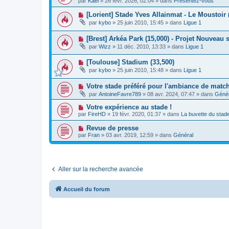
g
par
Kael
»
26 févr. 2026, 02:04
» dans
Présentez-vous
a
u
s
e
u
v
s
N
[Lorient] Stade Yves Allainmat - Le Moustoir 
m
e
a
o
e
par
kybo
»
25 juin 2010, 15:45
» dans
Ligue 1
a
g
u
s
u
e
v
s
m
N
[Brest] Arkéa Park (15,000) - Projet Nouveau 
e
a
e
o
a
g
par
Wizz
»
11 déc. 2010, 13:33
» dans
Ligue 1
s
u
u
e
s
v
m
a
N
[Toulouse] Stadium (33,500)
e
e
g
o
a
s
par
kybo
»
25 juin 2010, 15:48
» dans
Ligue 1
e
u
u
s
v
m
a
N
Votre stade préféré pour l'ambiance de matc
e
e
g
o
a
s
e
par
AntoineFavre789
»
08 avr. 2024, 07:47
» dans
Génér
u
u
s
v
m
a
N
Votre expérience au stade !
e
e
g
o
par
FireHD
»
19 févr. 2020, 01:37
» dans
La buvette du stad
a
s
e
u
u
s
v
N
Revue de presse
m
a
e
o
e
g
par
Fran
»
03 avr. 2019, 12:59
» dans
Général
a
u
s
e
u
v
s
m
e
a
e
a
g
s
u
e
s
Aller sur la recherche avancée
m
a
e
g
s
e
s
Accueil du forum
a
g
e