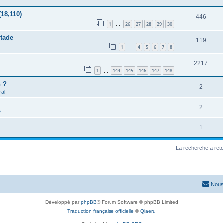
(18,110)
446
1
26
27
28
29
30
…
stade
119
1
4
5
6
7
8
…
2217
1
144
145
146
147
148
…
h ?
2
al
2
e
1
La recherche a ret
Nous
Développé par
phpBB
® Forum Software © phpBB Limited
Traduction française officielle
©
Qiaeru