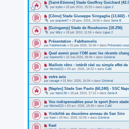
a
N
[Saint-Etienne] Stade Geoffroy Guichard (42.
e
e
g
o
a
s
par
kybo
»
25 juin 2010, 15:53
» dans
Ligue 2
e
u
u
s
v
m
a
N
[Côme] Stade Giuseppe Sinigaglia (13,602) -
e
e
g
o
a
s
e
par
popote67
»
29 janv. 2015, 19:56
» dans
Serie B
u
u
s
v
m
a
N
[Guingamp] Stade de Roudourou (18.256)
e
e
g
o
par
Wizz
»
28 juil. 2010, 11:56
» dans
Ligue 2
a
s
e
u
u
s
v
m
a
N
Présentation - Fabthemolis
e
e
g
o
a
par
Fabthemolis
»
01 juin 2026, 16:40
» dans
Présentez-vou
s
e
u
u
s
v
m
N
Quel avenir pour l'OM avec les récents chan
a
e
e
o
g
par
marine43
»
22 mai 2026, 08:46
» dans
Général
a
s
u
e
u
s
v
N
Maillots rétro : intérêt réel ou simple effet d
m
a
e
o
e
g
par
Michel222
»
03 avr. 2026, 18:22
» dans
Café
a
u
s
e
u
v
s
N
votre avis
m
e
a
o
e
par
ravage
»
01 févr. 2026, 16:04
» dans
Général
a
g
u
s
u
e
v
s
N
[Naples] Stade San Paolo (60,240) - SSC Napo
m
e
a
o
e
par
fabric38
»
18 juil. 2010, 17:12
» dans
Serie A
a
g
u
s
u
e
v
s
m
N
Vos indispensables pour le sport (hors stade
e
a
e
o
a
g
par
Michel222
»
03 avr. 2026, 18:28
» dans
Café
s
u
u
e
s
v
m
N
Visibilité au deuxième anneau de San Siro
a
e
e
o
g
par
Kael
»
26 févr. 2026, 02:05
» dans
Général
a
s
u
e
u
s
v
N
Kael
m
a
e
o
e