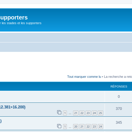
Supporters
r les stades et les supporters
Tout marquer comme lu
• La recherche a ret
RÉPONSES
0
12.381>16.200)
370
1
21
22
23
24
25
…
)
345
1
20
21
22
23
24
…