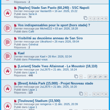
e
v
Réponses :
2
s
e
s
a
N
[Naples] Stade San Paolo (60,240) - SSC Napoli
a
u
o
Dernier message par
Vastian55
«
16 avr. 2026, 15:22
g
m
u
Publié dans
Serie A
e
e
v
Réponses :
70
1
2
3
4
5
s
e
s
a
N
a
Vos indispensables pour le sport (hors stade) ?
u
o
g
m
Dernier message par
Michel222
«
03 avr. 2026, 18:28
u
e
e
Publié dans
Café
v
s
e
s
N
Visibilité au deuxième anneau de San Siro
a
a
o
Dernier message par
UltraNord
«
26 mars 2026, 09:04
u
g
u
Publié dans
Général
m
e
v
Réponses :
2
e
e
s
a
N
Kael
s
u
o
Dernier message par
Kael
«
26 févr. 2026, 02:04
a
m
u
Publié dans
Présentez-vous
g
e
v
e
s
e
N
[Lorient] Stade Yves Allainmat - Le Moustoir (18,110)
s
a
o
Dernier message par
JuL2675
«
21 déc. 2025, 16:24
a
u
u
Publié dans
Ligue 1
g
m
v
Réponses :
446
e
e
1
27
28
29
30
e
…
s
a
s
N
[Brest] Arkéa Park (15,000) - Projet Nouveau stade
u
a
o
m
Dernier message par
JuL2675
«
21 déc. 2025, 16:20
g
u
e
Publié dans
Ligue 1
e
v
s
Réponses :
119
1
5
6
7
8
e
…
s
a
a
N
[Toulouse] Stadium (33,500)
u
g
o
m
e
Dernier message par
remgeros
«
11 déc. 2025, 20:39
u
e
Publié dans
Ligue 1
v
s
Réponses :
2217