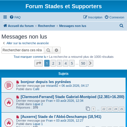
Forum Stades et Supporters
FAQ
Inscription
Connexion
R
Accueil du forum
Rechercher
Messages non lus
e
Messages non lus
c
Aller sur la recherche avancée
h
Rechercher
Recherche avancée
e
Tout marquer comme lu
• La recherche a retourné plus de 1000 résultats
r
Page
1
sur
50
1
2
3
4
5
50
Suivant
…
c
h
Sujets
e
N
bonjour depuis les pyrénées
o
Dernier message par
tristan82
«
06 août 2026, 04:17
r
u
Publié dans
Café
v
e
N
[Clermont-Ferrand] Stade Gabriel-Montpied (12.381>16.200)
a
o
Dernier message par
Fran
«
03 août 2026, 12:34
u
u
Publié dans
Ligue 2
m
v
Réponses :
370
e
1
22
23
24
25
e
…
s
a
s
N
[Auxerre] Stade de l'Abbé-Deschamps (18,541)
u
a
o
m
Dernier message par
Fran
«
03 août 2026, 12:27
g
u
e
Publié dans
Ligue 1
e
v
s