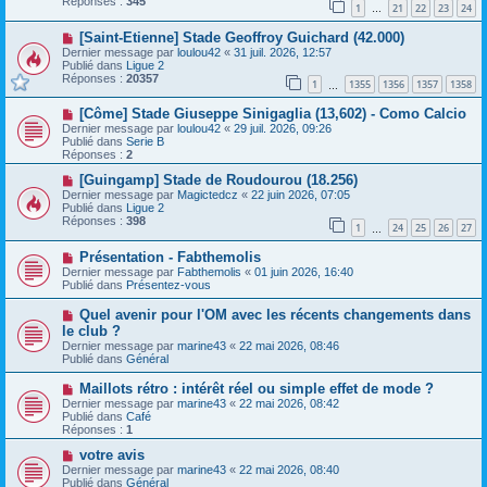
Réponses :
345
1
21
22
23
24
e
…
s
a
a
N
[Saint-Etienne] Stade Geoffroy Guichard (42.000)
u
g
o
m
e
Dernier message par
loulou42
«
31 juil. 2026, 12:57
u
e
Publié dans
Ligue 2
v
s
Réponses :
20357
1
1355
1356
1357
1358
e
…
s
a
a
N
[Côme] Stade Giuseppe Sinigaglia (13,602) - Como Calcio
u
g
o
m
e
Dernier message par
loulou42
«
29 juil. 2026, 09:26
u
e
Publié dans
Serie B
v
s
Réponses :
2
e
s
a
N
a
[Guingamp] Stade de Roudourou (18.256)
u
o
g
Dernier message par
Magictedcz
«
22 juin 2026, 07:05
m
u
e
Publié dans
Ligue 2
e
v
Réponses :
398
1
24
25
26
27
s
e
…
s
a
N
a
Présentation - Fabthemolis
u
o
g
m
Dernier message par
Fabthemolis
«
01 juin 2026, 16:40
u
e
e
Publié dans
Présentez-vous
v
s
e
s
N
Quel avenir pour l'OM avec les récents changements dans
a
a
o
le club ?
u
g
u
Dernier message par
m
marine43
«
22 mai 2026, 08:46
e
v
Publié dans
e
Général
e
s
a
s
N
Maillots rétro : intérêt réel ou simple effet de mode ?
u
a
o
Dernier message par
m
marine43
«
22 mai 2026, 08:42
g
u
Publié dans
e
Café
e
v
Réponses :
s
1
e
s
a
N
votre avis
a
u
o
g
Dernier message par
marine43
«
22 mai 2026, 08:40
m
u
e
Publié dans
Général