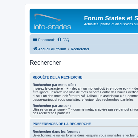
Forum Stades et 
Actualités, photos et discussions su
Raccourcis
FAQ
Accueil du forum
Rechercher
Rechercher
REQUÊTE DE LA RECHERCHE
Rechercher par mots-clés :
Insérez le caractère « + » devant un mot qui doit être trouvé et « - » d
être ignoré. Insérez une liste de mots séparés entre des barres vertica
si seul un des mots doit être trouvé. Utilisez un astérisque « * » com
passe-partout si vous souhaitez effectuer des recherches partielles.
Rechercher par auteur :
Utilisez un astérisque « * » comme métacaractère passe-partout si vo
des recherches partielles.
PRÉFÉRENCES DE LA RECHERCHE
Rechercher dans les forums :
Sélectionnez le ou les forums dans lesquels vous souhaitez effectuer