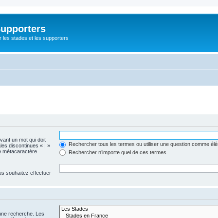
Supporters
r les stades et les supporters
evant un mot qui doit
Rechercher tous les termes ou utiliser une question comme él
les discontinues « | »
me métacaractère
Rechercher n’importe quel de ces termes
us souhaitez effectuer
 une recherche. Les