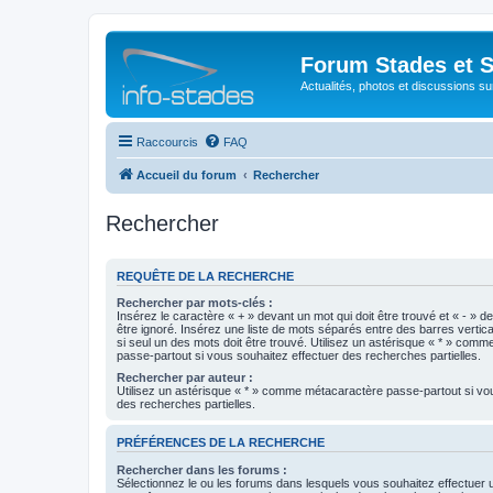
Forum Stades et 
Actualités, photos et discussions su
Raccourcis
FAQ
Accueil du forum
Rechercher
Rechercher
REQUÊTE DE LA RECHERCHE
Rechercher par mots-clés :
Insérez le caractère « + » devant un mot qui doit être trouvé et « - » d
être ignoré. Insérez une liste de mots séparés entre des barres vertica
si seul un des mots doit être trouvé. Utilisez un astérisque « * » com
passe-partout si vous souhaitez effectuer des recherches partielles.
Rechercher par auteur :
Utilisez un astérisque « * » comme métacaractère passe-partout si vo
des recherches partielles.
PRÉFÉRENCES DE LA RECHERCHE
Rechercher dans les forums :
Sélectionnez le ou les forums dans lesquels vous souhaitez effectuer