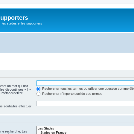
Supporters
r les stades et les supporters
evant un mot qui doit
Rechercher tous les termes ou utiliser une question comme él
les discontinues « | »
me métacaractère
Rechercher n’importe quel de ces termes
us souhaitez effectuer
 une recherche. Les