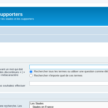
Supporters
r les stades et les supporters
evant un mot qui doit
Rechercher tous les termes ou utiliser une question comme él
les discontinues « | »
me métacaractère
Rechercher n’importe quel de ces termes
us souhaitez effectuer
 une recherche. Les