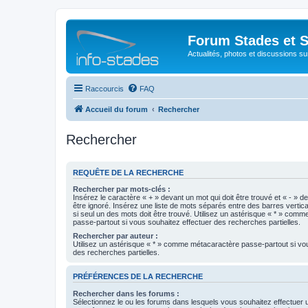
Forum Stades et 
Actualités, photos et discussions su
Raccourcis
FAQ
Accueil du forum
Rechercher
Rechercher
REQUÊTE DE LA RECHERCHE
Rechercher par mots-clés :
Insérez le caractère « + » devant un mot qui doit être trouvé et « - » d
être ignoré. Insérez une liste de mots séparés entre des barres vertica
si seul un des mots doit être trouvé. Utilisez un astérisque « * » com
passe-partout si vous souhaitez effectuer des recherches partielles.
Rechercher par auteur :
Utilisez un astérisque « * » comme métacaractère passe-partout si vo
des recherches partielles.
PRÉFÉRENCES DE LA RECHERCHE
Rechercher dans les forums :
Sélectionnez le ou les forums dans lesquels vous souhaitez effectuer