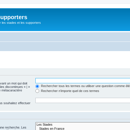
Supporters
r les stades et les supporters
evant un mot qui doit
Rechercher tous les termes ou utiliser une question comme él
les discontinues « | »
me métacaractère
Rechercher n’importe quel de ces termes
us souhaitez effectuer
 une recherche. Les