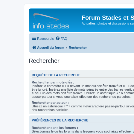
Forum Stades et 
Actualités, photos et discussions su
Raccourcis
FAQ
Accueil du forum
Rechercher
Rechercher
REQUÊTE DE LA RECHERCHE
Rechercher par mots-clés :
Insérez le caractère « + » devant un mot qui doit être trouvé et « - » d
être ignoré. Insérez une liste de mots séparés entre des barres vertica
si seul un des mots doit être trouvé. Utilisez un astérisque « * » com
passe-partout si vous souhaitez effectuer des recherches partielles.
Rechercher par auteur :
Utilisez un astérisque « * » comme métacaractère passe-partout si vo
des recherches partielles.
PRÉFÉRENCES DE LA RECHERCHE
Rechercher dans les forums :
Sélectionnez le ou les forums dans lesquels vous souhaitez effectuer