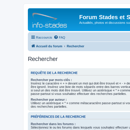
Forum Stades et 
Actualités, photos et discussions su
Raccourcis
FAQ
Accueil du forum
Rechercher
Rechercher
REQUÊTE DE LA RECHERCHE
Rechercher par mots-clés :
Insérez le caractère « + » devant un mot qui doit être trouvé et « - » d
être ignoré. Insérez une liste de mots séparés entre des barres vertica
si seul un des mots doit être trouvé. Utilisez un astérisque « * » com
passe-partout si vous souhaitez effectuer des recherches partielles.
Rechercher par auteur :
Utilisez un astérisque « * » comme métacaractère passe-partout si vo
des recherches partielles.
PRÉFÉRENCES DE LA RECHERCHE
Rechercher dans les forums :
Sélectionnez le ou les forums dans lesquels vous souhaitez effectuer