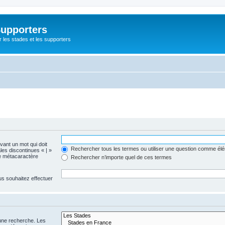
Supporters
r les stades et les supporters
evant un mot qui doit
Rechercher tous les termes ou utiliser une question comme él
les discontinues « | »
me métacaractère
Rechercher n’importe quel de ces termes
us souhaitez effectuer
 une recherche. Les