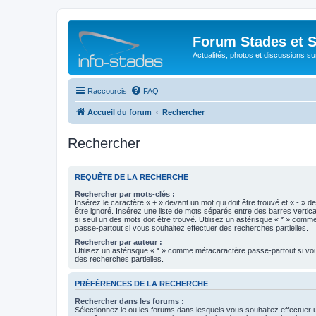
Forum Stades et 
Actualités, photos et discussions su
Raccourcis
FAQ
Accueil du forum
Rechercher
Rechercher
REQUÊTE DE LA RECHERCHE
Rechercher par mots-clés :
Insérez le caractère « + » devant un mot qui doit être trouvé et « - » d
être ignoré. Insérez une liste de mots séparés entre des barres vertica
si seul un des mots doit être trouvé. Utilisez un astérisque « * » com
passe-partout si vous souhaitez effectuer des recherches partielles.
Rechercher par auteur :
Utilisez un astérisque « * » comme métacaractère passe-partout si vo
des recherches partielles.
PRÉFÉRENCES DE LA RECHERCHE
Rechercher dans les forums :
Sélectionnez le ou les forums dans lesquels vous souhaitez effectuer