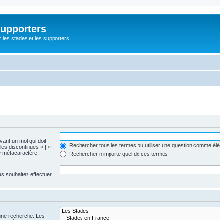
Supporters
r les stades et les supporters
evant un mot qui doit
Rechercher tous les termes ou utiliser une question comme él
les discontinues « | »
me métacaractère
Rechercher n’importe quel de ces termes
us souhaitez effectuer
 une recherche. Les