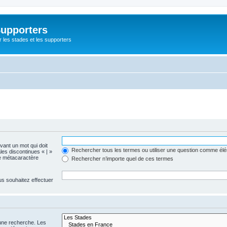
Supporters
r les stades et les supporters
evant un mot qui doit
Rechercher tous les termes ou utiliser une question comme él
les discontinues « | »
me métacaractère
Rechercher n’importe quel de ces termes
us souhaitez effectuer
 une recherche. Les