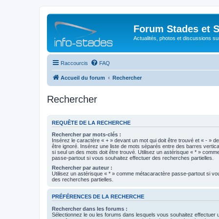
Forum Stades et 
Actualités, photos et discussions su
Raccourcis
FAQ
Accueil du forum
Rechercher
Rechercher
REQUÊTE DE LA RECHERCHE
Rechercher par mots-clés :
Insérez le caractère « + » devant un mot qui doit être trouvé et « - » d
être ignoré. Insérez une liste de mots séparés entre des barres vertica
si seul un des mots doit être trouvé. Utilisez un astérisque « * » com
passe-partout si vous souhaitez effectuer des recherches partielles.
Rechercher par auteur :
Utilisez un astérisque « * » comme métacaractère passe-partout si vo
des recherches partielles.
PRÉFÉRENCES DE LA RECHERCHE
Rechercher dans les forums :
Sélectionnez le ou les forums dans lesquels vous souhaitez effectuer