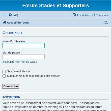
Forum Stades et Supporters
FAQ
Inscription
Connexion
R
Accueil du forum
e
Connexion
c
h
Nom d’utilisateur :
e
r
Mot de passe :
c
J’ai oublié mon mot de passe
h
e
Se souvenir de moi
Masquer ma présence lors de cette session
r
INSCRIPTION
Vous devez être inscrit avant de pouvoir vous connecter. L’inscription est
rapide et vous offre de nombreux avantages. Les administrateurs du forum
peuvent accorder des fonctionnalités supplémentaires aux utilisateurs inscrits.