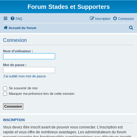
Forum Stades et Supporters
FAQ
Inscription
Connexion
R
Accueil du forum
e
Connexion
c
h
Nom d’utilisateur :
e
r
Mot de passe :
c
J’ai oublié mon mot de passe
h
e
Se souvenir de moi
Masquer ma présence lors de cette session
r
INSCRIPTION
Vous devez être inscrit avant de pouvoir vous connecter. L’inscription est
rapide et vous offre de nombreux avantages. Les administrateurs du forum
peuvent accorder des fonctionnalités supplémentaires aux utilisateurs inscrits.