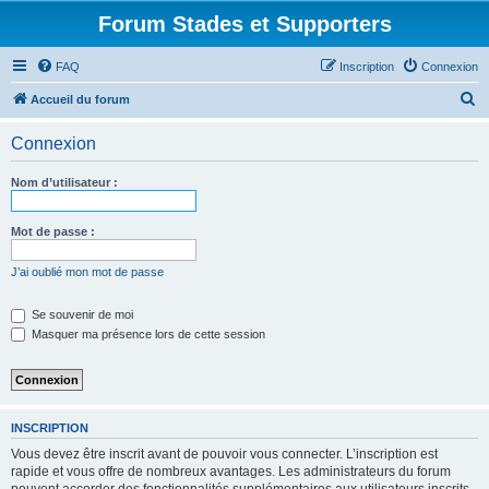
Forum Stades et Supporters
FAQ
Inscription
Connexion
R
Accueil du forum
e
Connexion
c
h
Nom d’utilisateur :
e
r
Mot de passe :
c
J’ai oublié mon mot de passe
h
e
Se souvenir de moi
Masquer ma présence lors de cette session
r
INSCRIPTION
Vous devez être inscrit avant de pouvoir vous connecter. L’inscription est
rapide et vous offre de nombreux avantages. Les administrateurs du forum
peuvent accorder des fonctionnalités supplémentaires aux utilisateurs inscrits.