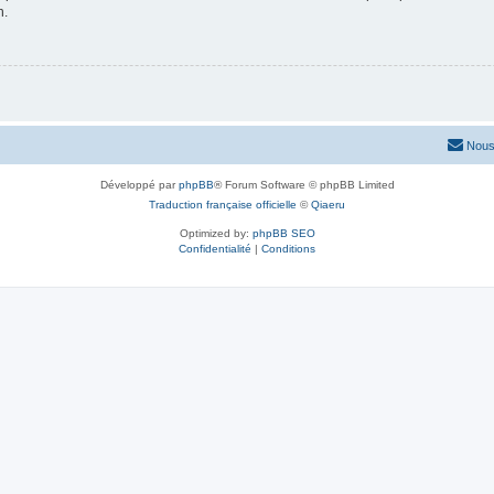
n.
Nous
Développé par
phpBB
® Forum Software © phpBB Limited
Traduction française officielle
©
Qiaeru
Optimized by:
phpBB SEO
Confidentialité
|
Conditions