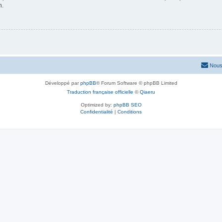
n.
Nous
Développé par
phpBB
® Forum Software © phpBB Limited
Traduction française officielle
©
Qiaeru
Optimized by:
phpBB SEO
Confidentialité
|
Conditions