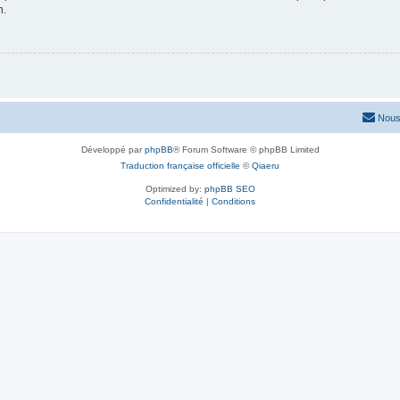
n.
Nous
Développé par
phpBB
® Forum Software © phpBB Limited
Traduction française officielle
©
Qiaeru
Optimized by:
phpBB SEO
Confidentialité
|
Conditions