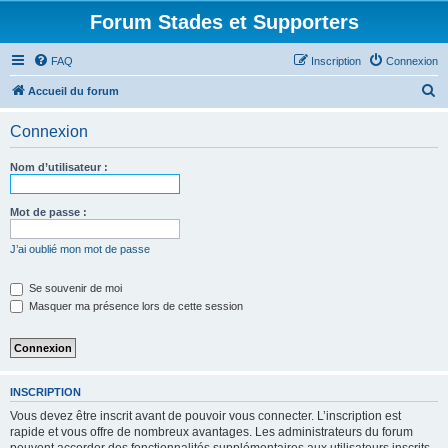
Forum Stades et Supporters
FAQ
Inscription
Connexion
R
Accueil du forum
e
Connexion
c
h
Nom d’utilisateur :
e
r
Mot de passe :
c
J’ai oublié mon mot de passe
h
e
Se souvenir de moi
Masquer ma présence lors de cette session
r
INSCRIPTION
Vous devez être inscrit avant de pouvoir vous connecter. L’inscription est
rapide et vous offre de nombreux avantages. Les administrateurs du forum
peuvent accorder des fonctionnalités supplémentaires aux utilisateurs inscrits.