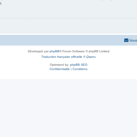
n.
Nous
Développé par
phpBB
® Forum Software © phpBB Limited
Traduction française officielle
©
Qiaeru
Optimized by:
phpBB SEO
Confidentialité
|
Conditions