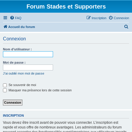
Forum Stades et Supporters
FAQ
Inscription
Connexion
R
Accueil du forum
e
Connexion
c
h
Nom d’utilisateur :
e
r
Mot de passe :
c
J’ai oublié mon mot de passe
h
e
Se souvenir de moi
Masquer ma présence lors de cette session
r
INSCRIPTION
Vous devez être inscrit avant de pouvoir vous connecter. L’inscription est
rapide et vous offre de nombreux avantages. Les administrateurs du forum
peuvent accorder des fonctionnalités supplémentaires aux utilisateurs inscrits.