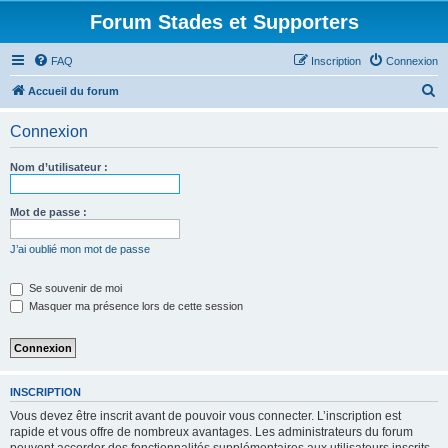
Forum Stades et Supporters
FAQ
Inscription
Connexion
R
Accueil du forum
e
Connexion
c
h
Nom d’utilisateur :
e
r
Mot de passe :
c
J’ai oublié mon mot de passe
h
e
Se souvenir de moi
Masquer ma présence lors de cette session
r
INSCRIPTION
Vous devez être inscrit avant de pouvoir vous connecter. L’inscription est
rapide et vous offre de nombreux avantages. Les administrateurs du forum
peuvent accorder des fonctionnalités supplémentaires aux utilisateurs inscrits.