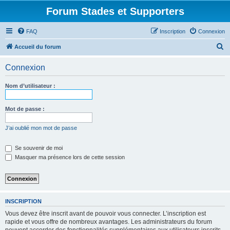
Forum Stades et Supporters
FAQ
Inscription
Connexion
R
Accueil du forum
e
Connexion
c
h
Nom d’utilisateur :
e
r
Mot de passe :
c
J’ai oublié mon mot de passe
h
e
Se souvenir de moi
Masquer ma présence lors de cette session
r
INSCRIPTION
Vous devez être inscrit avant de pouvoir vous connecter. L’inscription est
rapide et vous offre de nombreux avantages. Les administrateurs du forum
peuvent accorder des fonctionnalités supplémentaires aux utilisateurs inscrits.