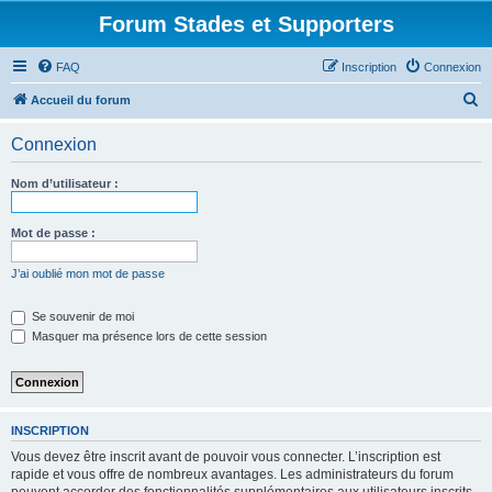
Forum Stades et Supporters
FAQ
Inscription
Connexion
R
Accueil du forum
e
Connexion
c
h
Nom d’utilisateur :
e
r
Mot de passe :
c
J’ai oublié mon mot de passe
h
e
Se souvenir de moi
Masquer ma présence lors de cette session
r
INSCRIPTION
Vous devez être inscrit avant de pouvoir vous connecter. L’inscription est
rapide et vous offre de nombreux avantages. Les administrateurs du forum
peuvent accorder des fonctionnalités supplémentaires aux utilisateurs inscrits.