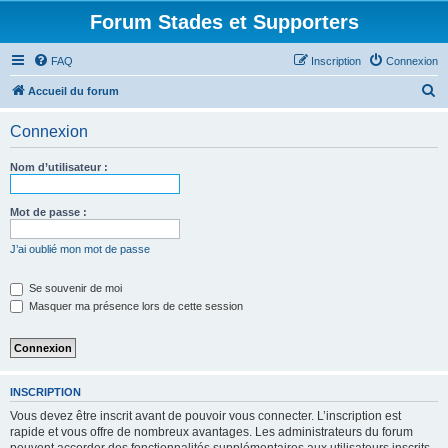
Forum Stades et Supporters
FAQ
Inscription
Connexion
R
Accueil du forum
e
Connexion
c
h
Nom d’utilisateur :
e
r
Mot de passe :
c
J’ai oublié mon mot de passe
h
e
Se souvenir de moi
Masquer ma présence lors de cette session
r
INSCRIPTION
Vous devez être inscrit avant de pouvoir vous connecter. L’inscription est
rapide et vous offre de nombreux avantages. Les administrateurs du forum
peuvent accorder des fonctionnalités supplémentaires aux utilisateurs inscrits.