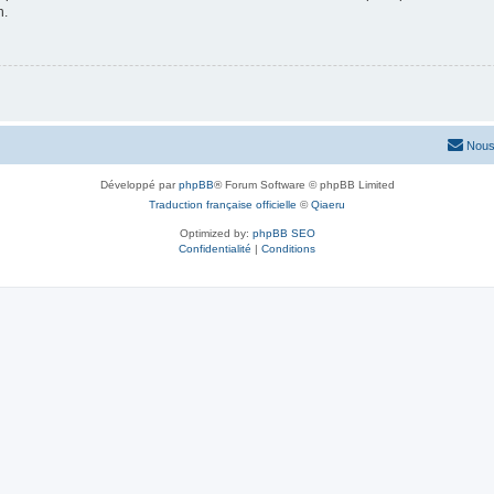
n.
Nous
Développé par
phpBB
® Forum Software © phpBB Limited
Traduction française officielle
©
Qiaeru
Optimized by:
phpBB SEO
Confidentialité
|
Conditions