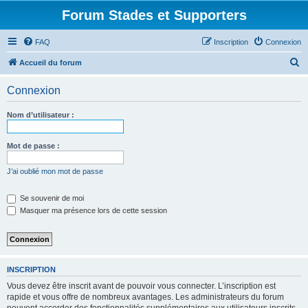
Forum Stades et Supporters
FAQ
Inscription
Connexion
R
Accueil du forum
e
Connexion
c
h
Nom d’utilisateur :
e
r
Mot de passe :
c
J’ai oublié mon mot de passe
h
e
Se souvenir de moi
Masquer ma présence lors de cette session
r
INSCRIPTION
Vous devez être inscrit avant de pouvoir vous connecter. L’inscription est
rapide et vous offre de nombreux avantages. Les administrateurs du forum
peuvent accorder des fonctionnalités supplémentaires aux utilisateurs inscrits.