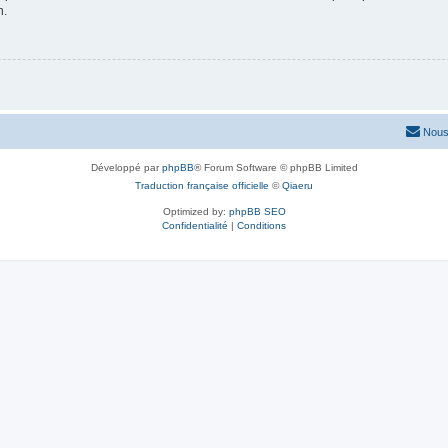
n.
Nous
Développé par
phpBB
® Forum Software © phpBB Limited
Traduction française officielle
©
Qiaeru
Optimized by:
phpBB SEO
Confidentialité
|
Conditions