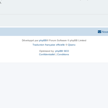
n.
Nous
Développé par
phpBB
® Forum Software © phpBB Limited
Traduction française officielle
©
Qiaeru
Optimized by:
phpBB SEO
Confidentialité
|
Conditions