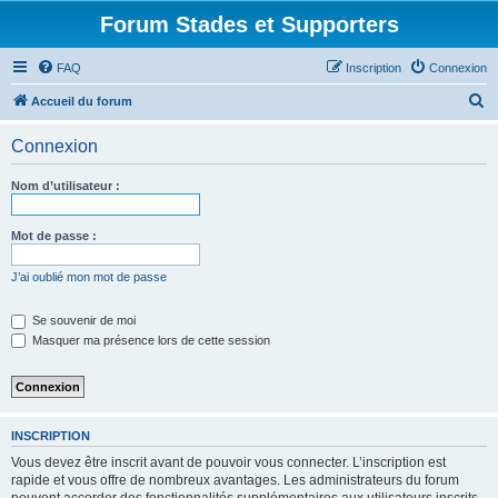
Forum Stades et Supporters
FAQ
Inscription
Connexion
R
Accueil du forum
e
Connexion
c
h
Nom d’utilisateur :
e
r
Mot de passe :
c
J’ai oublié mon mot de passe
h
e
Se souvenir de moi
Masquer ma présence lors de cette session
r
INSCRIPTION
Vous devez être inscrit avant de pouvoir vous connecter. L’inscription est
rapide et vous offre de nombreux avantages. Les administrateurs du forum
peuvent accorder des fonctionnalités supplémentaires aux utilisateurs inscrits.