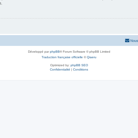
n.
Nous
Développé par
phpBB
® Forum Software © phpBB Limited
Traduction française officielle
©
Qiaeru
Optimized by:
phpBB SEO
Confidentialité
|
Conditions