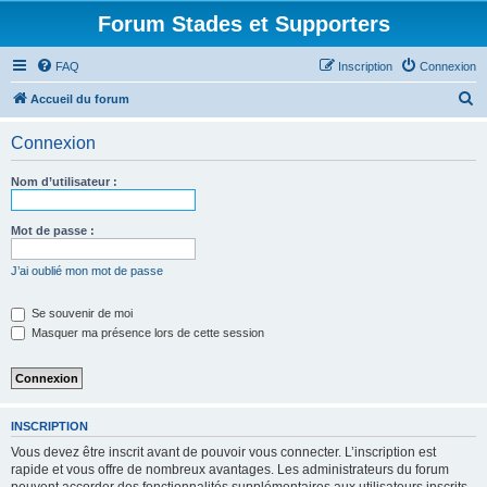
Forum Stades et Supporters
FAQ
Inscription
Connexion
R
Accueil du forum
e
Connexion
c
h
Nom d’utilisateur :
e
r
Mot de passe :
c
J’ai oublié mon mot de passe
h
e
Se souvenir de moi
Masquer ma présence lors de cette session
r
INSCRIPTION
Vous devez être inscrit avant de pouvoir vous connecter. L’inscription est
rapide et vous offre de nombreux avantages. Les administrateurs du forum
peuvent accorder des fonctionnalités supplémentaires aux utilisateurs inscrits.