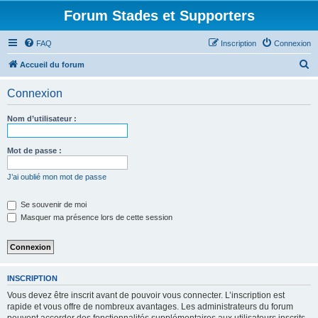
Forum Stades et Supporters
FAQ
Inscription
Connexion
R
Accueil du forum
e
Connexion
c
h
Nom d’utilisateur :
e
r
Mot de passe :
c
J’ai oublié mon mot de passe
h
e
Se souvenir de moi
Masquer ma présence lors de cette session
r
INSCRIPTION
Vous devez être inscrit avant de pouvoir vous connecter. L’inscription est
rapide et vous offre de nombreux avantages. Les administrateurs du forum
peuvent accorder des fonctionnalités supplémentaires aux utilisateurs inscrits.