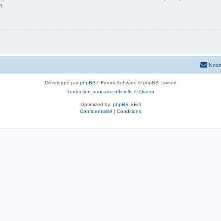
n.
Nous
Développé par
phpBB
® Forum Software © phpBB Limited
Traduction française officielle
©
Qiaeru
Optimized by:
phpBB SEO
Confidentialité
|
Conditions