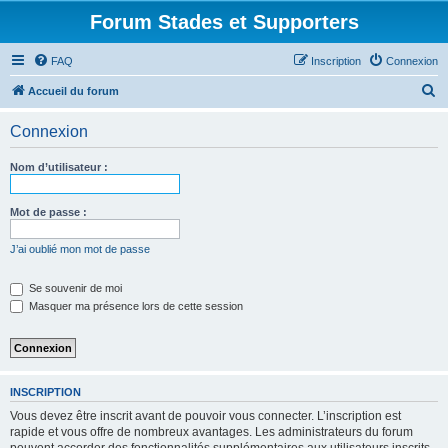
Forum Stades et Supporters
FAQ
Inscription
Connexion
R
Accueil du forum
e
Connexion
c
h
Nom d’utilisateur :
e
r
Mot de passe :
c
J’ai oublié mon mot de passe
h
e
Se souvenir de moi
Masquer ma présence lors de cette session
r
INSCRIPTION
Vous devez être inscrit avant de pouvoir vous connecter. L’inscription est
rapide et vous offre de nombreux avantages. Les administrateurs du forum
peuvent accorder des fonctionnalités supplémentaires aux utilisateurs inscrits.